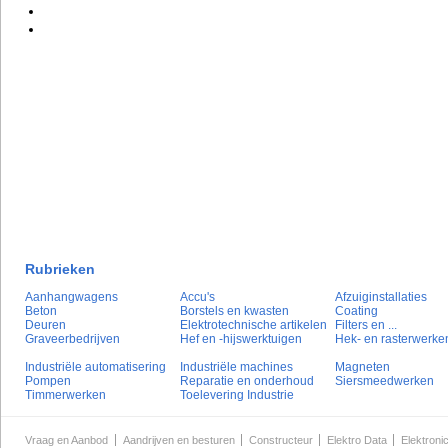
Rubrieken
Aanhangwagens
Accu's
Afzuiginstallaties
Beton
Borstels en kwasten
Coating
Deuren
Elektrotechnische artikelen
Filters en ...
Graveerbedrijven
Hef en -hijswerktuigen
Hek- en rasterwerke
Industriële automatisering
Industriële machines
Magneten
Pompen
Reparatie en onderhoud
Siersmeedwerken
Timmerwerken
Toelevering Industrie
Vraag en Aanbod
Aandrijven en besturen
Constructeur
Elektro Data
Elektroni