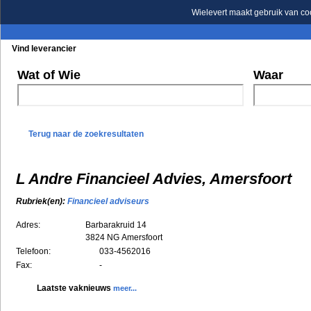
Wielevert maakt gebruik van co
Vind leverancier
Blader in de rubrieken
Blader in de merken
Wat of Wie
Waar
Terug naar de zoekresultaten
L Andre Financieel Advies, Amersfoort
Rubriek(en):
Financieel adviseurs
Adres:
Barbarakruid 14
3824 NG
Amersfoort
Telefoon:
033-4562016
Fax:
-
Laatste vaknieuws
meer...