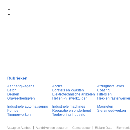
Rubrieken
Aanhangwagens
Accu's
Afzuiginstallaties
Beton
Borstels en kwasten
Coating
Deuren
Elektrotechnische artikelen
Filters en ...
Graveerbedrijven
Hef en -hijswerktuigen
Hek- en rasterwerke
Industriële automatisering
Industriële machines
Magneten
Pompen
Reparatie en onderhoud
Siersmeedwerken
Timmerwerken
Toelevering Industrie
Vraag en Aanbod
Aandrijven en besturen
Constructeur
Elektro Data
Elektroni