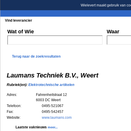
Wielevert maakt gebruik van co
Vind leverancier
Blader in de rubrieken
Blader in de merken
Wat of Wie
Waar
Terug naar de zoekresultaten
Laumans Techniek B.V., Weert
Rubriek(en):
Elektrotechnische artikelen
Adres:
Fahrenheitstraat 12
6003 DC
Weert
Telefoon:
0495-521067
Fax:
0495-542457
Website:
www.laumans.com
Laatste vaknieuws
meer...