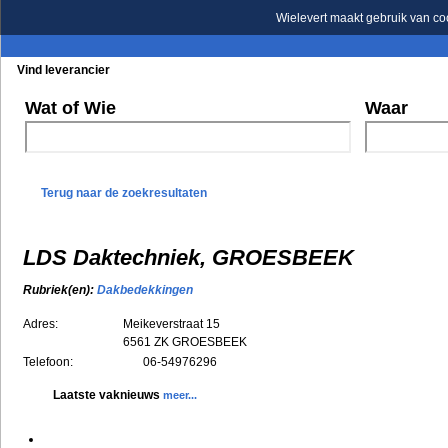
Wielevert maakt gebruik van co
Vind leverancier
Blader in de rubrieken
Blader in de merken
Wat of Wie
Waar
Terug naar de zoekresultaten
LDS Daktechniek, GROESBEEK
Rubriek(en):
Dakbedekkingen
Adres:
Meikeverstraat 15
6561 ZK
GROESBEEK
Telefoon:
06-54976296
Laatste vaknieuws
meer...