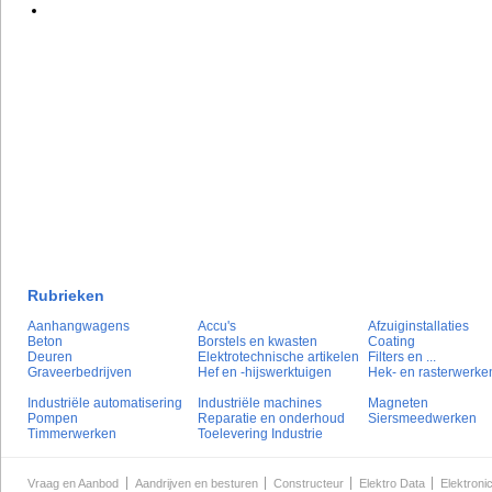
Rubrieken
Aanhangwagens
Accu's
Afzuiginstallaties
Beton
Borstels en kwasten
Coating
Deuren
Elektrotechnische artikelen
Filters en ...
Graveerbedrijven
Hef en -hijswerktuigen
Hek- en rasterwerke
Industriële automatisering
Industriële machines
Magneten
Pompen
Reparatie en onderhoud
Siersmeedwerken
Timmerwerken
Toelevering Industrie
Vraag en Aanbod
Aandrijven en besturen
Constructeur
Elektro Data
Elektroni