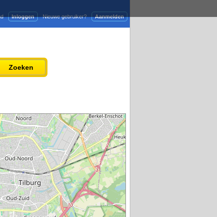
gd
Inloggen
Nieuwe gebruiker?
Aanmelden
Adverteren
Persbericht plaatsen
Zoeken