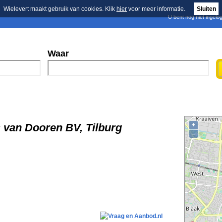
Wielevert maakt gebruik van cookies. Klik
hier
voor meer informatie.
Sluiten
U bent nog niet ingelo
E-mail nieuwsbrief
n
Blader in de merken
Persberichten
Waar
 van Dooren BV, Tilburg
+
–
l