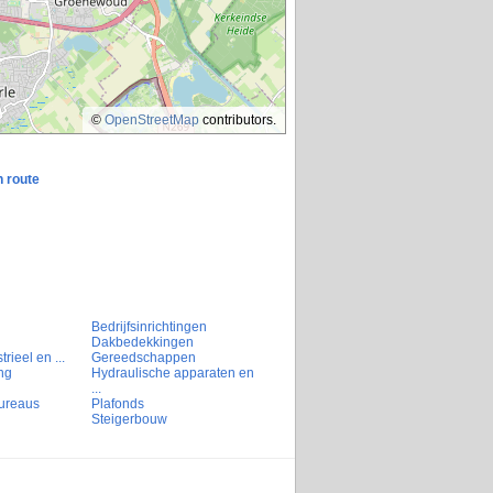
©
OpenStreetMap
contributors.
n route
Bedrijfsinrichtingen
Dakbedekkingen
rieel en ...
Gereedschappen
ng
Hydraulische apparaten en
...
ureaus
Plafonds
Steigerbouw