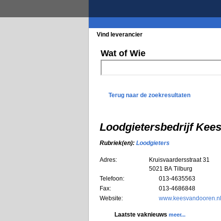
Vind leverancier
Blader in de rubrieke
Wat of Wie
Terug naar de zoekresultaten
Loodgietersbedrijf Kees
Rubriek(en):
Loodgieters
Adres:
Kruisvaardersstraat 31
5021 BA
Tilburg
Telefoon:
013-4635563
Fax:
013-4686848
Website:
www.keesvandooren.n
Laatste vaknieuws
meer...