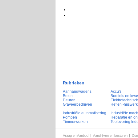
Rubrieken
Aanhangwagens
Accu's
Beton
Borstels en kwa
Deuren
Elektrotechnisch
Graveerbedrijven
Hef en -hijswerk
Industriële automatisering
Industriële mac
Pompen
Reparatie en o
Timmerwerken
Toelevering Indu
Vraag en Aanbod
Aandrijven en besturen
Con