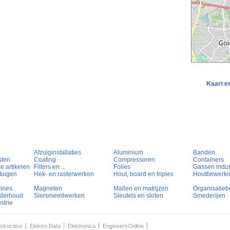
Kaart e
Afzuiginstallaties
Aluminium
Banden
sten
Coating
Compressoren
Containers
e artikelen
Filters en ...
Folies
Gassen indust
tuigen
Hek- en rasterwerken
Hout, board en triplex
Houtbewerki
hines
Magneten
Mallen en matrijzen
Organisatieb
nderhoud
Siersmeedwerken
Sleutels en sloten
Smederijen
strie
structeur
Elektro Data
Elektronica
EngineersOnline