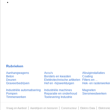
Rubrieken
Aanhangwagens
Accu's
Afzuiginstallaties
Beton
Borstels en kwasten
Coating
Deuren
Elektrotechnische artikelen
Filters en ...
Graveerbedrijven
Hef en -hijswerktuigen
Hek- en rasterwerke
Industriële automatisering
Industriële machines
Magneten
Pompen
Reparatie en onderhoud
Siersmeedwerken
Timmerwerken
Toelevering Industrie
Vraag en Aanbod
Aandrijven en besturen
Constructeur
Elektro Data
Elektroni