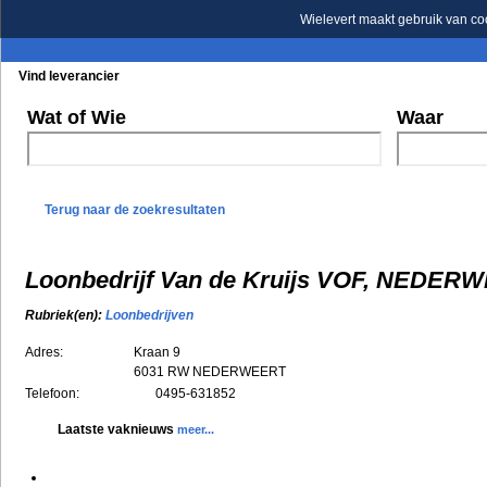
Wielevert maakt gebruik van co
Vind leverancier
Blader in de rubrieken
Blader in de merken
Wat of Wie
Waar
Terug naar de zoekresultaten
Loonbedrijf Van de Kruijs VOF, NEDER
Rubriek(en):
Loonbedrijven
Adres:
Kraan 9
6031 RW
NEDERWEERT
Telefoon:
0495-631852
Laatste vaknieuws
meer...