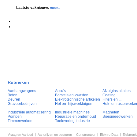
Laatste vaknieuws
meer...
Rubrieken
Aanhangwagens
Accu's
Afzuiginstallaties
Beton
Borstels en kwasten
Coating
Deuren
Elektrotechnische artikelen
Filters en ...
Graveerbedrijven
Hef en -hijswerktuigen
Hek- en rasterwerke
Industriële automatisering
Industriële machines
Magneten
Pompen
Reparatie en onderhoud
Siersmeedwerken
Timmerwerken
Toelevering Industrie
Vraag en Aanbod
Aandrijven en besturen
Constructeur
Elektro Data
Elektroni