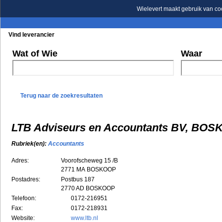
Wielevert maakt gebruik van co
Vind leverancier
Blader in de rubrieken
Blader in de merken
Wat of Wie
Waar
Terug naar de zoekresultaten
LTB Adviseurs en Accountants BV, BO
Rubriek(en):
Accountants
Adres:
Voorofscheweg 15 /B
2771 MA
BOSKOOP
Postadres:
Postbus 187
2770 AD BOSKOOP
Telefoon:
0172-216951
Fax:
0172-218931
Website:
www.ltb.nl