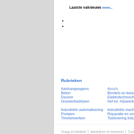
Laatste vaknieuws
meer...
Rubrieken
Aanhangwagens
Accu's
Beton
Borstels en kwa
Deuren
Elektrotechnisch
Graveerbedrijven
Hef en -hijswerk
Industriële automatisering
Industriële mac
Pompen
Reparatie en o
Timmerwerken
Toelevering Indu
Vraag en Aanbod
Aandrijven en besturen
Con