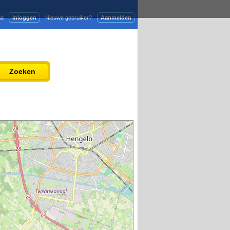
gd
Inloggen
Nieuwe gebruiker?
Aanmelden
Adverteren
Persbericht plaatsen
Zoeken