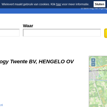
Wielevert maakt gebruik van cookies. Klik
hier
voor meer informatie.
Sluiten
U bent nog niet ingelo
E-mail nieuwsbrief
n
Blader in de merken
Persberichten
Waar
ology Twente BV, HENGELO OV
+
–
nl