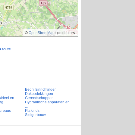
©
OpenStreetMap
contributors.
n route
Bedrijfsinrichtingen
Dakbedekkingen
rieel en ...
Gereedschappen
ng
Hydraulische apparaten en
...
ureaus
Plafonds
Steigerbouw