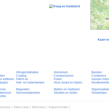
Kaart e
Afzuiginstallaties
Aluminium
Banden
sten
Coating
Compressoren
Containers
e artikelen
Filters en ...
Folies
Gassen indust
tuigen
Hek- en rasterwerken
Hout, board en triplex
Houtbewerki
hines
Magneten
Mallen en matrijzen
Organisatieb
nderhoud
Siersmeedwerken
Sleutels en sloten
Smederijen
strie
structeur
Elektro Data
Elektronica
EngineersOnline