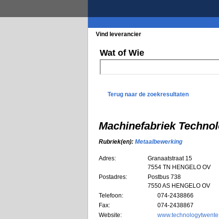
Vind leverancier
Blader in de rubrieke
Wat of Wie
Terug naar de zoekresultaten
Machinefabriek Techn
Rubriek(en):
Metaalbewerking
Adres:
Granaatstraat 15
7554 TN
HENGELO OV
Postadres:
Postbus 738
7550 AS HENGELO OV
Telefoon:
074-2438866
Fax:
074-2438867
Website:
www.technologytwente.