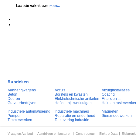
Laatste vaknieuws
meer...
Rubrieken
Aanhangwagens
Accu's
Afzuiginstallaties
Beton
Borstels en kwasten
Coating
Deuren
Elektrotechnische artikelen
Filters en ...
Graveerbedrijven
Hef en -hijswerktuigen
Hek- en rasterwerke
Industriële automatisering
Industriële machines
Magneten
Pompen
Reparatie en onderhoud
Siersmeedwerken
Timmerwerken
Toelevering Industrie
Vraag en Aanbod
Aandrijven en besturen
Constructeur
Elektro Data
Elektroni