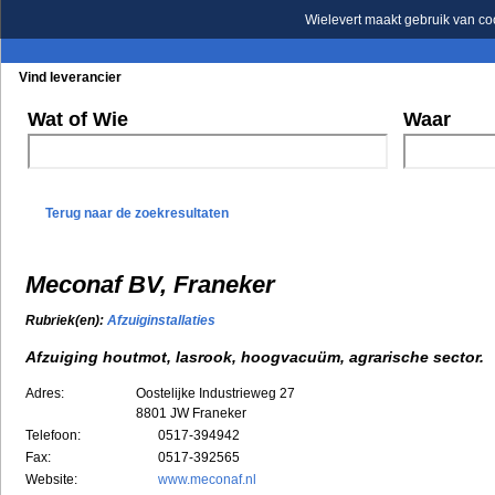
Wielevert maakt gebruik van co
Vind leverancier
Blader in de rubrieken
Blader in de merken
Wat of Wie
Waar
Terug naar de zoekresultaten
Meconaf BV, Franeker
Rubriek(en):
Afzuiginstallaties
Afzuiging houtmot, lasrook, hoogvacuüm, agrarische sector.
Adres:
Oostelijke Industrieweg 27
8801 JW
Franeker
Telefoon:
0517-394942
Fax:
0517-392565
Website:
www.meconaf.nl