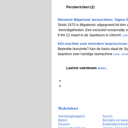
Persberichten (2)
Nieuwste Migatronic lasmachines: Sigma G
Sinds 1970 is Migatronic uitgegroeid tot één
-benodigdheden. Een exclusief voorproefje va
9 t/m 12 maart in de Jaarbeurs in Utrecht.
Lees
Eén machine voor meerdere lasprocessen 
Beperkte lasruimte? Aan de basis staat de S
daardoor zeer handige lasmachine
Lees verde
Laatste vaknieuws
meer...
Rubrieken
Aanhangwagens
Accu's
Beton
Borstels en kwa
Deuren
Elektrotechnisch