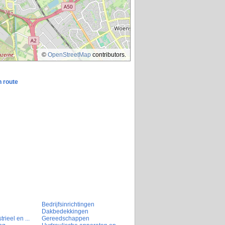
©
OpenStreetMap
contributors.
n route
Bedrijfsinrichtingen
Dakbedekkingen
rieel en ...
Gereedschappen