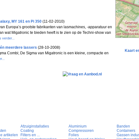
alaxy, MY 161 en Pi 350
(11-02-2010)
 van Europa’s grootste fabrikanten van lasmachines, -apparatuur en
n wat Migatronic te bieden heeft is te zien op de Techni-show van
 verder...
én meerdere lassers
(28-10-2008)
Kaart e
igma Combi; De Sigma van Migatronic is een kleine, compacte en
r...
Afzuiginstallaties
Aluminium
Banden
sten
Coating
Compressoren
Containers
e artikelen
Filters en ...
Folies
Gassen indust