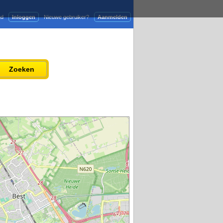
gd
Inloggen
Nieuwe gebruiker?
Aanmelden
Adverteren
Persbericht plaatsen
Zoeken