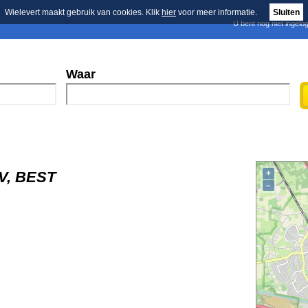
Wielevert maakt gebruik van cookies. Klik
hier
voor meer informatie.
Sluiten
U bent nog niet ingelo
E-mail nieuwsbrief
n
Blader in de merken
Persberichten
Waar
BV, BEST
+
–