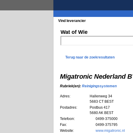
Vind leverancier
Blader in de rubrieke
Wat of Wie
Terug naar de zoekresultaten
Migatronic Nederland 
Rubriek(en):
Reinigingssystemen
Adres:
Hallenweg 34
5683 CT
BEST
Postadres:
Postbus 417
5680 AK BEST
Telefoon:
0499-375000
Fax:
0499-375795
Website:
www.migatronic.nl