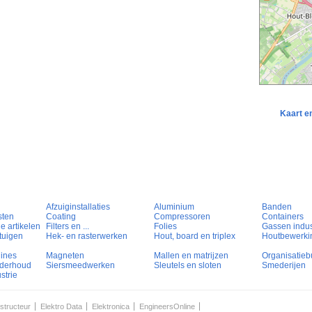
Kaart e
Afzuiginstallaties
Aluminium
Banden
sten
Coating
Compressoren
Containers
e artikelen
Filters en ...
Folies
Gassen indust
tuigen
Hek- en rasterwerken
Hout, board en triplex
Houtbewerki
hines
Magneten
Mallen en matrijzen
Organisatieb
nderhoud
Siersmeedwerken
Sleutels en sloten
Smederijen
strie
structeur
Elektro Data
Elektronica
EngineersOnline