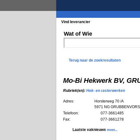
Vind leverancier
Blader in de rubrieke
Wat of Wie
Terug naar de zoekresultaten
Mo-Bi Hekwerk BV, 
Rubriek(en):
Hek- en rasterwerken
Adres:
Horsterweg 70 /A
5971 NG
GRUBBENVORS
Telefoon:
077-3661485
Fax:
077-3661278
Laatste vaknieuws
meer...