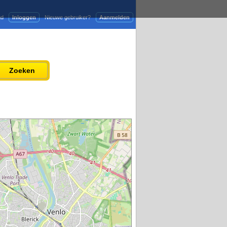
gd
Inloggen
Nieuwe gebruiker?
Aanmelden
Adverteren
Persbericht plaatsen
Zoeken