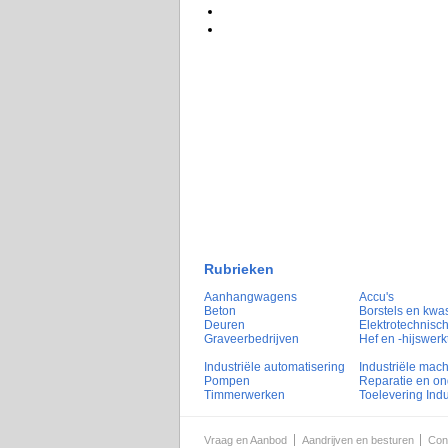
Rubrieken
Aanhangwagens
Accu's
Beton
Borstels en kwa
Deuren
Elektrotechnisch
Graveerbedrijven
Hef en -hijswerk
Industriële automatisering
Industriële mac
Pompen
Reparatie en o
Timmerwerken
Toelevering Indu
Vraag en Aanbod
Aandrijven en besturen
Con