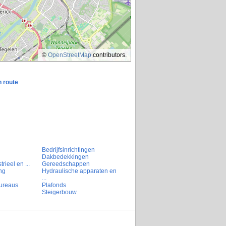
©
OpenStreetMap
contributors.
n route
Bedrijfsinrichtingen
Dakbedekkingen
rieel en ...
Gereedschappen
ng
Hydraulische apparaten en
...
ureaus
Plafonds
Steigerbouw