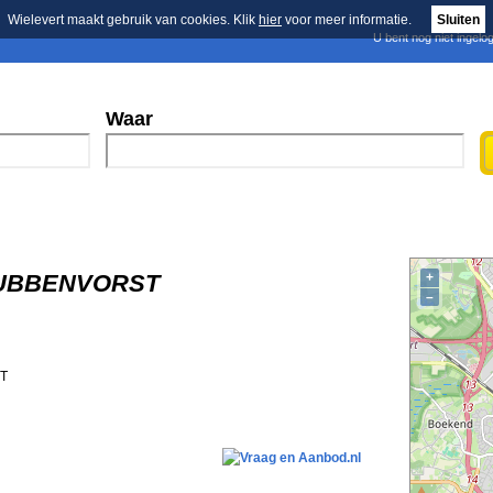
Wielevert maakt gebruik van cookies. Klik
hier
voor meer informatie.
Sluiten
U bent nog niet ingelo
E-mail nieuwsbrief
n
Blader in de merken
Persberichten
Waar
GRUBBENVORST
+
–
T