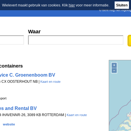
Wielevert maakt gebruik van cookies. Klik
hier
voor meer informatie.
Sluiten
U bent nog niet ingelo
E-mail nieuwsbrief
n
Blader in de merken
Persberichten
Waar
+
containers
–
rvice C. Groenenboom BV
906 CX OOSTERHOUT NB |
Kaart en route
sport
es and Rental BV
9 /HAVENNR-26, 3089 KB ROTTERDAM |
Kaart en route
website