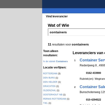
Vind leverancier
Blader in de rubrieke
Wat of Wie
11
containers
resultaten voor
Toon alleen
Leveranciers van 
resultaten:
Container Se
1
In de rubriek
Containers
Rederijweg 8 , 4
Locatie verfijnen:
0162-433900
ROTTERDAM
(3)
DEN BURG
(1)
Rubriek(en): Wegtran
DEN HELDER
(1)
Container Sal
DRACHTEN
(1)
2
OLDENZAAL
(1)
Bunschotenweg 12
OOSTERHOUT NB
(1)
PERNIS ROTTERDAM
(1)
010-4294522
TIEL
(1)