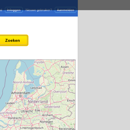
gd
Inloggen
Nieuwe gebruiker?
Aanmelden
Adverteren
Persbericht plaatsen
Zoeken