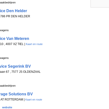
aakbedrijven
ice Den Helder
, 1786 PR DEN HELDER
gwagens
ice Van Meteren
10 , 4007 XZ TIEL |
Kaart en route
gwagens
vice Segerink BV
klaan 67 , 7577 JS OLDENZAAL
aakbedrijven
rage Solutions BV
47 AT ROTTERDAM |
Kaart en route
website