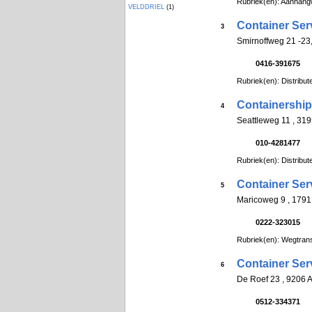
Rubriek(en): Aanhan
VELDDRIEL
(1)
Container Ser
3
Smirnoffweg 21 -
0416-391675
Rubriek(en): Distribut
Containershi
4
Seattleweg 11 , 
010-4281477
Rubriek(en): Distribut
Container Serv
5
Maricoweg 9 , 17
0222-323015
Rubriek(en): Wegtran
Container Ser
6
De Roef 23 , 920
0512-334371