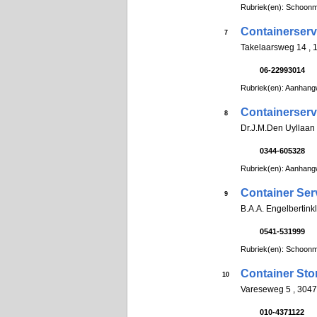
Rubriek(en): Schoonm
Containerserv
7
Takelaarsweg 14 
06-22993014
Rubriek(en): Aanhan
Containerserv
8
Dr.J.M.Den Uyllaan 
0344-605328
Rubriek(en): Aanhan
Container Ser
9
B.A.A. Engelbertin
0541-531999
Rubriek(en): Schoonm
Container Sto
10
Vareseweg 5 , 30
010-4371122