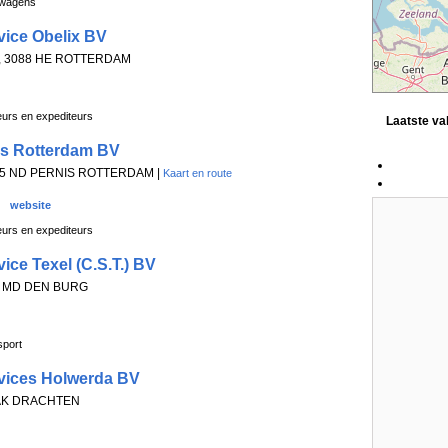
gwagens
vice Obelix BV
23, 3088 HE ROTTERDAM
eurs en expediteurs
Laatste v
ps Rotterdam BV
3195 ND PERNIS ROTTERDAM |
Kaart en route
website
eurs en expediteurs
ice Texel (C.S.T.) BV
91 MD DEN BURG
sport
vices Holwerda BV
6 AK DRACHTEN