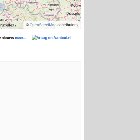
©
OpenStreetMap
contributors.
aknieuws
meer...