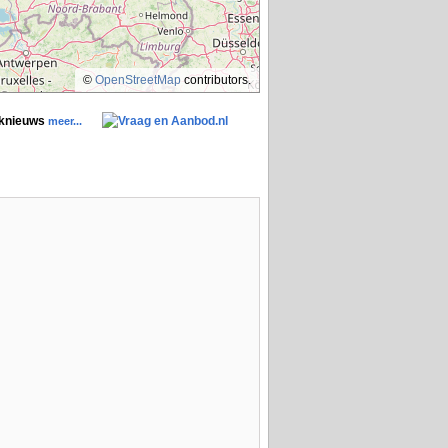
©
OpenStreetMap
contributors.
aknieuws
meer...