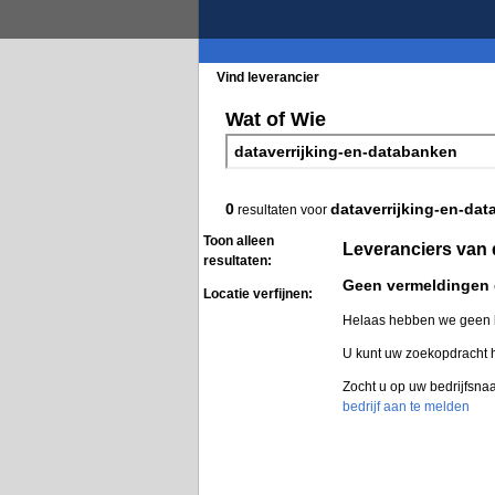
Vind leverancier
Blader in de rubrieke
Wat of Wie
0
dataverrijking-en-da
resultaten voor
Toon alleen
Leveranciers van 
resultaten:
Geen vermeldingen
Locatie verfijnen:
Helaas hebben we geen l
U kunt uw zoekopdracht
Zocht u op uw bedrijfsna
bedrijf aan te melden