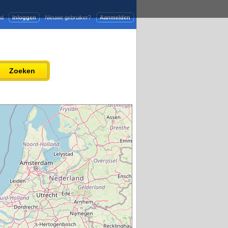
gd
Inloggen
Nieuwe gebruiker?
Aanmelden
Adverteren
Persbericht plaatsen
Zoeken