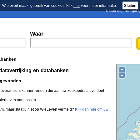
Wielevert maakt gebruik van cookies. Klik
hier
voor meer informatie.
Sluiten
U bent nog niet ingelo
E-mail nieuwsbrief
n
Blader in de merken
Persberichten
Waar
tabanken
+
dataverrijking-en-databanken
–
 gevonden
everanciers kunnen vinden die aan uw zoekopdracht voldoet
 hierboven aanpassen
am, maar staat u niet op WieLevert vermeld?
Klik dan hier om uw