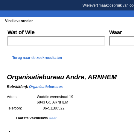
Wielevert maakt gebruik van co
Vind leverancier
Blader in de rubrieken
Blader in de merken
Wat of Wie
Waar
Terug naar de zoekresultaten
Organisatiebureau Andre, ARNHEM
Rubriek(en):
Organisatiebureaus
Adres:
Waddinxveenstraat 19
6843 GC
ARNHEM
Telefoon:
06-51180522
Laatste vaknieuws
meer...