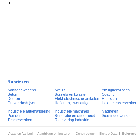
Rubrieken
Aanhangwagens
Accu's
Afzuiginstallaties
Beton
Borstels en kwasten
Coating
Deuren
Elektrotechnische artikelen
Filters en ...
Graveerbedrijven
Hef en -hijswerktuigen
Hek- en rasterwerke
Industriële automatisering
Industriële machines
Magneten
Pompen
Reparatie en onderhoud
Siersmeedwerken
Timmerwerken
Toelevering Industrie
Vraag en Aanbod
Aandrijven en besturen
Constructeur
Elektro Data
Elektroni