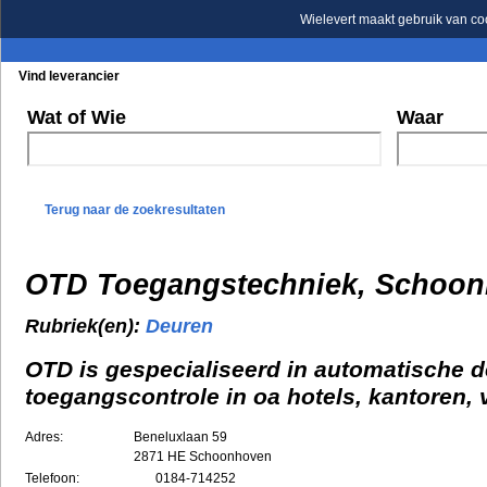
Wielevert maakt gebruik van co
Vind leverancier
Blader in de rubrieken
Blader in de merken
Wat of Wie
Waar
Terug naar de zoekresultaten
OTD Toegangstechniek, Schoo
Rubriek(en):
Deuren
OTD is gespecialiseerd in automatische 
toegangscontrole in oa hotels, kantoren,
Adres:
Beneluxlaan 59
2871 HE
Schoonhoven
Telefoon:
0184-714252