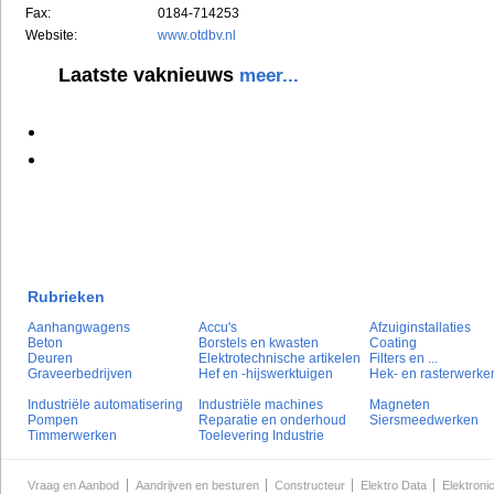
Fax:
0184-714253
Website:
www.otdbv.nl
Laatste vaknieuws
meer...
Rubrieken
Aanhangwagens
Accu's
Afzuiginstallaties
Beton
Borstels en kwasten
Coating
Deuren
Elektrotechnische artikelen
Filters en ...
Graveerbedrijven
Hef en -hijswerktuigen
Hek- en rasterwerke
Industriële automatisering
Industriële machines
Magneten
Pompen
Reparatie en onderhoud
Siersmeedwerken
Timmerwerken
Toelevering Industrie
Vraag en Aanbod
Aandrijven en besturen
Constructeur
Elektro Data
Elektroni