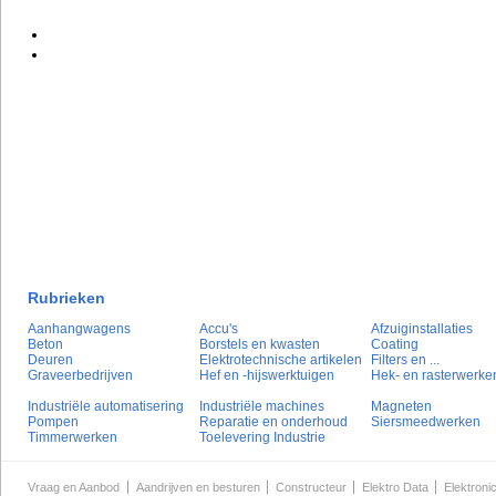
Rubrieken
Aanhangwagens
Accu's
Afzuiginstallaties
Beton
Borstels en kwasten
Coating
Deuren
Elektrotechnische artikelen
Filters en ...
Graveerbedrijven
Hef en -hijswerktuigen
Hek- en rasterwerke
Industriële automatisering
Industriële machines
Magneten
Pompen
Reparatie en onderhoud
Siersmeedwerken
Timmerwerken
Toelevering Industrie
Vraag en Aanbod
Aandrijven en besturen
Constructeur
Elektro Data
Elektroni