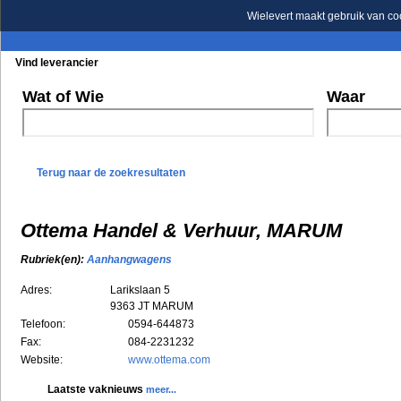
Wielevert maakt gebruik van co
Vind leverancier
Blader in de rubrieken
Blader in de merken
Wat of Wie
Waar
Terug naar de zoekresultaten
Ottema Handel & Verhuur, MARUM
Rubriek(en):
Aanhangwagens
Adres:
Larikslaan 5
9363 JT
MARUM
Telefoon:
0594-644873
Fax:
084-2231232
Website:
www.ottema.com
Laatste vaknieuws
meer...