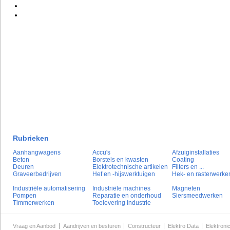
Rubrieken
Aanhangwagens
Accu's
Afzuiginstallaties
Beton
Borstels en kwasten
Coating
Deuren
Elektrotechnische artikelen
Filters en ...
Graveerbedrijven
Hef en -hijswerktuigen
Hek- en rasterwerke
Industriële automatisering
Industriële machines
Magneten
Pompen
Reparatie en onderhoud
Siersmeedwerken
Timmerwerken
Toelevering Industrie
Vraag en Aanbod
Aandrijven en besturen
Constructeur
Elektro Data
Elektroni