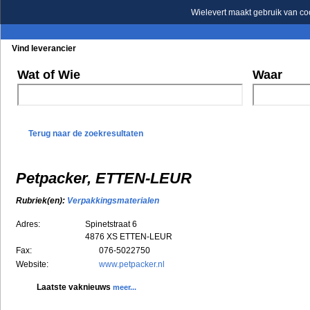
Wielevert maakt gebruik van co
Vind leverancier
Blader in de rubrieken
Blader in de merken
Wat of Wie
Waar
Terug naar de zoekresultaten
Petpacker, ETTEN-LEUR
Rubriek(en):
Verpakkingsmaterialen
Adres:
Spinetstraat 6
4876 XS
ETTEN-LEUR
Fax:
076-5022750
Website:
www.petpacker.nl
Laatste vaknieuws
meer...