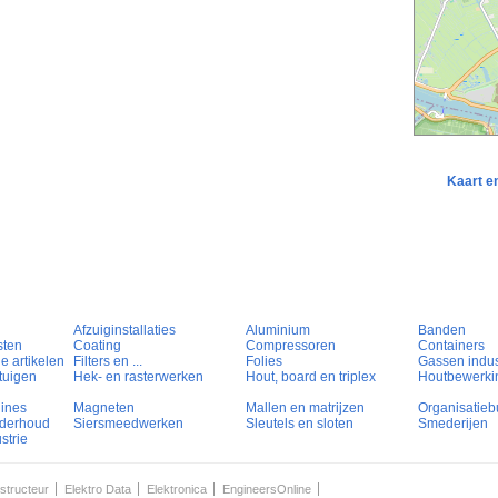
Kaart e
Afzuiginstallaties
Aluminium
Banden
sten
Coating
Compressoren
Containers
e artikelen
Filters en ...
Folies
Gassen indust
tuigen
Hek- en rasterwerken
Hout, board en triplex
Houtbewerki
hines
Magneten
Mallen en matrijzen
Organisatieb
nderhoud
Siersmeedwerken
Sleutels en sloten
Smederijen
strie
structeur
Elektro Data
Elektronica
EngineersOnline