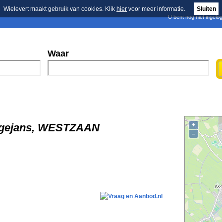
Wielevert maakt gebruik van cookies. Klik
hier
voor meer informatie.
Sluiten
U bent nog niet ingelo
E-mail nieuwsbrief
n
Blader in de merken
Persberichten
Waar
ngejans, WESTZAAN
+
–