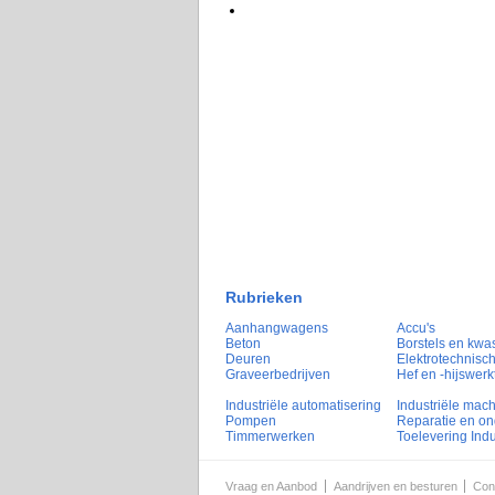
Rubrieken
Aanhangwagens
Accu's
Beton
Borstels en kwa
Deuren
Elektrotechnisch
Graveerbedrijven
Hef en -hijswerk
Industriële automatisering
Industriële mac
Pompen
Reparatie en o
Timmerwerken
Toelevering Indu
Vraag en Aanbod
Aandrijven en besturen
Con