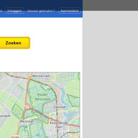
gd
Inloggen
Nieuwe gebruiker?
Aanmelden
Adverteren
Persbericht plaatsen
Zoeken