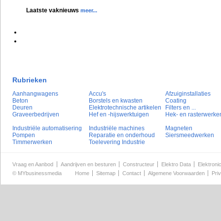
Laatste vaknieuws
meer...
Rubrieken
Aanhangwagens
Accu's
Afzuiginstallaties
Beton
Borstels en kwasten
Coating
Deuren
Elektrotechnische artikelen
Filters en ...
Graveerbedrijven
Hef en -hijswerktuigen
Hek- en rasterwerke
Industriële automatisering
Industriële machines
Magneten
Pompen
Reparatie en onderhoud
Siersmeedwerken
Timmerwerken
Toelevering Industrie
Vraag en Aanbod
Aandrijven en besturen
Constructeur
Elektro Data
Elektroni
©
MYbusinessmedia
Home
Sitemap
Contact
Algemene Voorwaarden
Pri