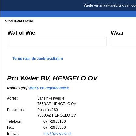
Wielevert maakt gebruik van co
Vind leverancier
Blader in de rubrieken
Blader in de merken
Wat of Wie
Waar
Terug naar de zoekresultaten
Pro Water BV, HENGELO OV
Rubriek(en):
Meet- en regeltechniek
Adres:
Lansinkesweg 4
7553 AE
HENGELO OV
Postadres:
Postbus 960
7550 AZ HENGELO OV
Telefoon:
074-2915150
Fax:
074-2915350
E-mail:
info@prowater.nl