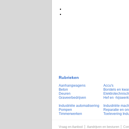
Rubrieken
Aanhangwagens
Accu's
Beton
Borstels en kwa
Deuren
Elektrotechnisch
Graveerbedrijven
Hef en -hijswerk
Industriële automatisering
Industriële mac
Pompen
Reparatie en o
Timmerwerken
Toelevering Indu
Vraag en Aanbod
Aandrijven en besturen
Con