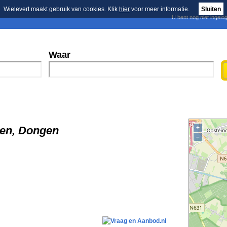
Wielevert maakt gebruik van cookies. Klik
hier
voor meer informatie.
Sluiten
U bent nog niet ingelo
E-mail nieuwsbrief
n
Blader in de merken
Persberichten
Waar
gen, Dongen
+
–