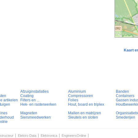
Kaart e
Afzuiginstallaties
Aluminium
Banden
sten
Coating
Compressoren
Containers
e artikelen
Filters en ...
Folies
Gassen indust
tuigen
Hek- en rasterwerken
Hout, board en triplex
Houtbewerki
hines
Magneten
Mallen en matrijzen
Organisatieb
nderhoud
Siersmeedwerken
Sleutels en sloten
Smederijen
strie
structeur
Elektro Data
Elektronica
EngineersOnline