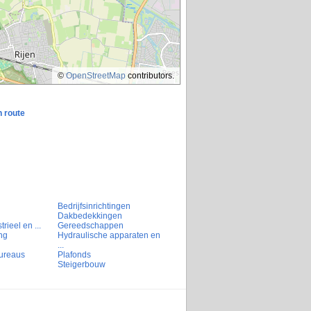
©
OpenStreetMap
contributors.
n route
Bedrijfsinrichtingen
Dakbedekkingen
rieel en ...
Gereedschappen
ng
Hydraulische apparaten en
...
ureaus
Plafonds
Steigerbouw