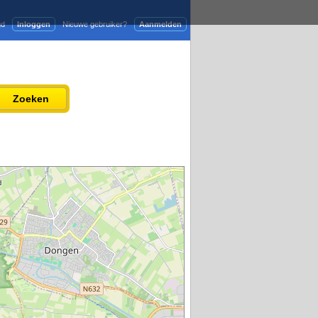
gd
Inloggen
Nieuwe gebruiker?
Aanmelden
Adverteren
Persbericht plaatsen
Zoeken