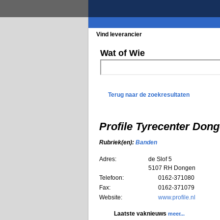
Vind leverancier
Blader in de rubrieke
Wat of Wie
Terug naar de zoekresultaten
Profile Tyrecenter Don
Rubriek(en):
Banden
Adres:
de Slof 5
5107 RH
Dongen
Telefoon:
0162-371080
Fax:
0162-371079
Website:
www.profile.nl
Laatste vaknieuws
meer...