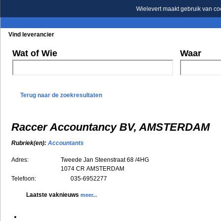
Wielevert maakt gebruik van co
Vind leverancier
Blader in de rubrieken
Blader in de merken
Wat of Wie
Waar
Terug naar de zoekresultaten
Raccer Accountancy BV, AMSTERDAM
Rubriek(en):
Accountants
Adres:
Tweede Jan Steenstraat 68 /4HG
1074 CR
AMSTERDAM
Telefoon:
035-6952277
Laatste vaknieuws
meer...