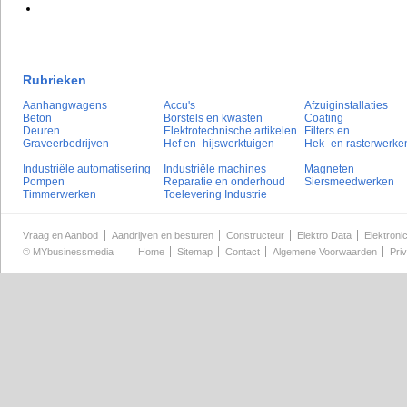
Rubrieken
Aanhangwagens
Accu's
Afzuiginstallaties
Beton
Borstels en kwasten
Coating
Deuren
Elektrotechnische artikelen
Filters en ...
Graveerbedrijven
Hef en -hijswerktuigen
Hek- en rasterwerke
Industriële automatisering
Industriële machines
Magneten
Pompen
Reparatie en onderhoud
Siersmeedwerken
Timmerwerken
Toelevering Industrie
Vraag en Aanbod
Aandrijven en besturen
Constructeur
Elektro Data
Elektroni
©
MYbusinessmedia
Home
Sitemap
Contact
Algemene Voorwaarden
Pri