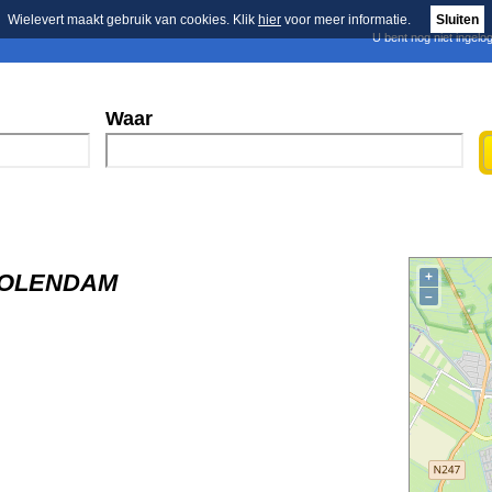
Wielevert maakt gebruik van cookies. Klik
hier
voor meer informatie.
Sluiten
U bent nog niet ingelo
E-mail nieuwsbrief
n
Blader in de merken
Persberichten
Waar
, VOLENDAM
+
–