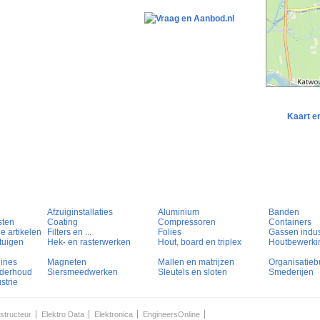
Kaart e
Afzuiginstallaties
Aluminium
Banden
sten
Coating
Compressoren
Containers
e artikelen
Filters en ...
Folies
Gassen indust
tuigen
Hek- en rasterwerken
Hout, board en triplex
Houtbewerki
hines
Magneten
Mallen en matrijzen
Organisatieb
nderhoud
Siersmeedwerken
Sleutels en sloten
Smederijen
strie
structeur
Elektro Data
Elektronica
EngineersOnline