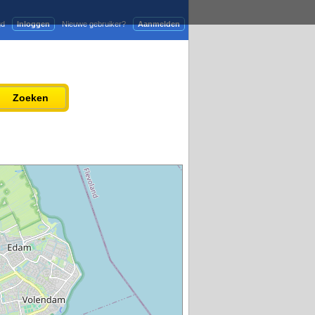
gd
Inloggen
Nieuwe gebruiker?
Aanmelden
Adverteren
Persbericht plaatsen
Zoeken