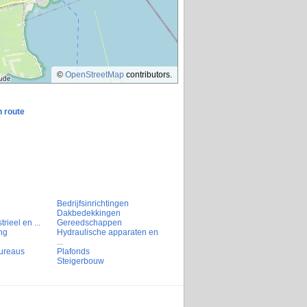
©
OpenStreetMap
contributors.
n route
Bedrijfsinrichtingen
Dakbedekkingen
rieel en ...
Gereedschappen
ng
Hydraulische apparaten en
...
ureaus
Plafonds
Steigerbouw