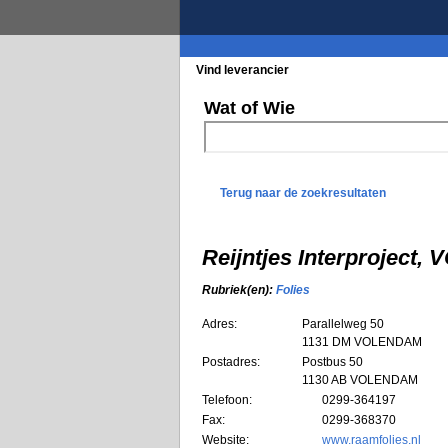
Vind leverancier
Blader in de rubrieke
Wat of Wie
Terug naar de zoekresultaten
Reijntjes Interproject
Rubriek(en):
Folies
Adres:
Parallelweg 50
1131 DM
VOLENDAM
Postadres:
Postbus 50
1130 AB VOLENDAM
Telefoon:
0299-364197
Fax:
0299-368370
Website:
www.raamfolies.nl