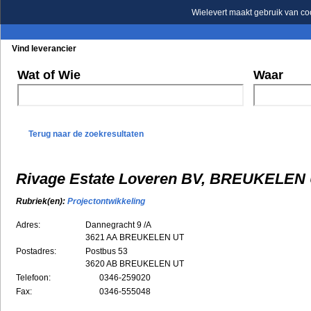
Wielevert maakt gebruik van co
Vind leverancier
Blader in de rubrieken
Blader in de merken
Wat of Wie
Waar
Terug naar de zoekresultaten
Rivage Estate Loveren BV, BREUKELEN
Rubriek(en):
Projectontwikkeling
Adres:
Dannegracht 9 /A
3621 AA
BREUKELEN UT
Postadres:
Postbus 53
3620 AB BREUKELEN UT
Telefoon:
0346-259020
Fax:
0346-555048