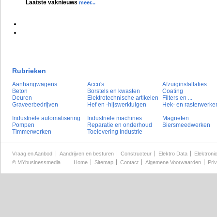
Laatste vaknieuws
meer...
Rubrieken
Aanhangwagens
Accu's
Afzuiginstallaties
Beton
Borstels en kwasten
Coating
Deuren
Elektrotechnische artikelen
Filters en ...
Graveerbedrijven
Hef en -hijswerktuigen
Hek- en rasterwerke
Industriële automatisering
Industriële machines
Magneten
Pompen
Reparatie en onderhoud
Siersmeedwerken
Timmerwerken
Toelevering Industrie
Vraag en Aanbod
Aandrijven en besturen
Constructeur
Elektro Data
Elektroni
©
MYbusinessmedia
Home
Sitemap
Contact
Algemene Voorwaarden
Pri