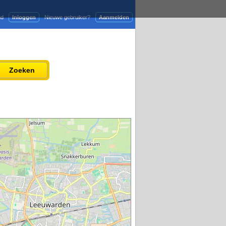
gd
Inloggen
Nieuwe gebruiker?
Aanmelden
Adverteren
Persbericht plaatsen
Zoeken