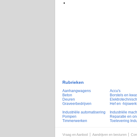
Rubrieken
Aanhangwagens
Accu's
Beton
Borstels en kwa
Deuren
Elektrotechnisch
Graveerbedrijven
Hef en -hijswerk
Industriële automatisering
Industriële mac
Pompen
Reparatie en o
Timmerwerken
Toelevering Indu
Vraag en Aanbod
Aandrijven en besturen
Con