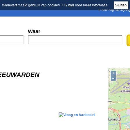
Wielevert maakt gebruik van cookies. Klik
hier
voor meer informatie.
Sluiten
U bent nog niet ingelo
E-mail nieuwsbrief
n
Blader in de merken
Persberichten
Waar
, LEEUWARDEN
+
–