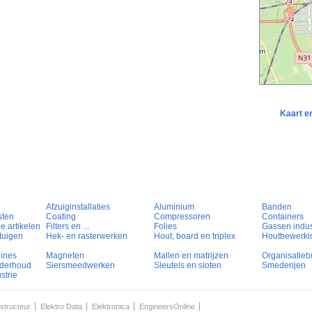
Kaart e
Afzuiginstallaties
Aluminium
Banden
sten
Coating
Compressoren
Containers
e artikelen
Filters en ...
Folies
Gassen indust
tuigen
Hek- en rasterwerken
Hout, board en triplex
Houtbewerki
hines
Magneten
Mallen en matrijzen
Organisatieb
nderhoud
Siersmeedwerken
Sleutels en sloten
Smederijen
strie
structeur
Elektro Data
Elektronica
EngineersOnline