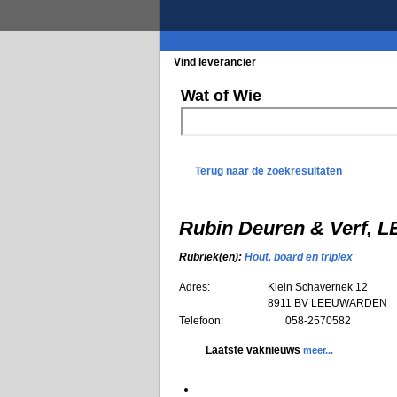
Vind leverancier
Blader in de rubrieke
Wat of Wie
Terug naar de zoekresultaten
Rubin Deuren & Verf
Rubriek(en):
Hout, board en triplex
Adres:
Klein Schavernek 12
8911 BV
LEEUWARDEN
Telefoon:
058-2570582
Laatste vaknieuws
meer...