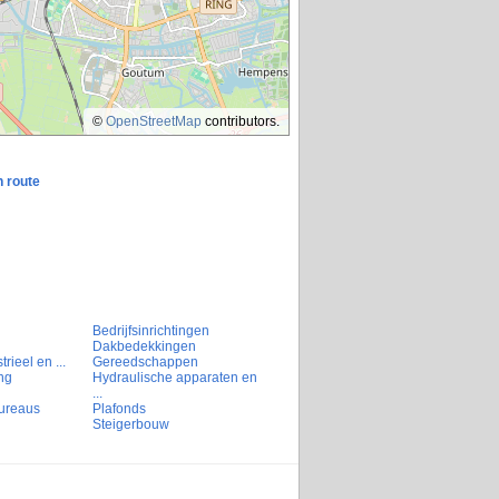
©
OpenStreetMap
contributors.
n route
Bedrijfsinrichtingen
Dakbedekkingen
rieel en ...
Gereedschappen
ng
Hydraulische apparaten en
...
ureaus
Plafonds
Steigerbouw