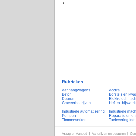
Rubrieken
Aanhangwagens
Accu's
Beton
Borstels en kwa
Deuren
Elektrotechnisch
Graveerbedrijven
Hef en -hijswerk
Industriële automatisering
Industriële mac
Pompen
Reparatie en o
Timmerwerken
Toelevering Indu
Vraag en Aanbod
Aandrijven en besturen
Con