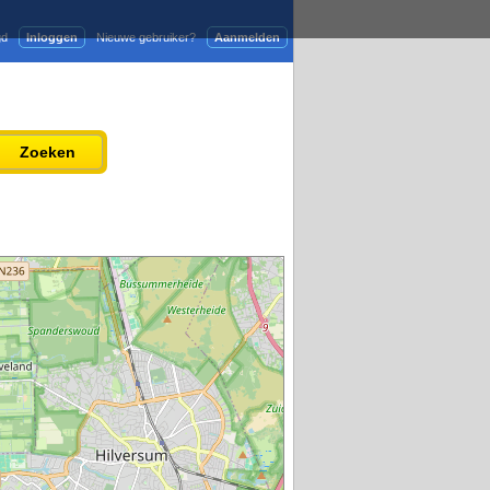
gd
Inloggen
Nieuwe gebruiker?
Aanmelden
Adverteren
Persbericht plaatsen
Zoeken