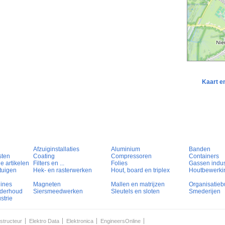
Kaart e
Afzuiginstallaties
Aluminium
Banden
sten
Coating
Compressoren
Containers
e artikelen
Filters en ...
Folies
Gassen indust
tuigen
Hek- en rasterwerken
Hout, board en triplex
Houtbewerki
hines
Magneten
Mallen en matrijzen
Organisatieb
nderhoud
Siersmeedwerken
Sleutels en sloten
Smederijen
strie
structeur
Elektro Data
Elektronica
EngineersOnline