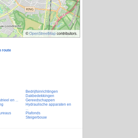
©
OpenStreetMap
contributors.
n route
Bedrijfsinrichtingen
Dakbedekkingen
rieel en ...
Gereedschappen
ng
Hydraulische apparaten en
...
ureaus
Plafonds
Steigerbouw