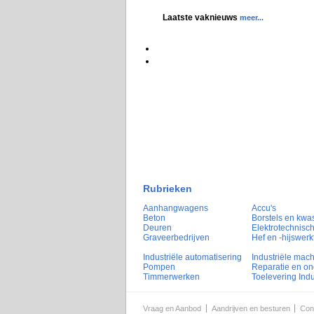
Laatste vaknieuws
meer...
Rubrieken
Aanhangwagens
Accu's
Beton
Borstels en kwa
Deuren
Elektrotechnisch
Graveerbedrijven
Hef en -hijswerk
Industriële automatisering
Industriële mac
Pompen
Reparatie en o
Timmerwerken
Toelevering Indu
Vraag en Aanbod
Aandrijven en besturen
Con