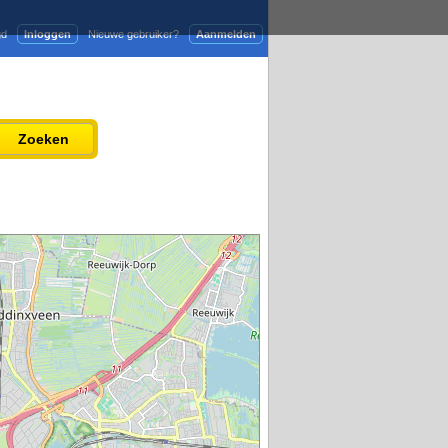
gd
Inloggen
Nieuwe gebruiker?
Aanmelden
Adverteren
Persbericht plaatsen
Zoeken