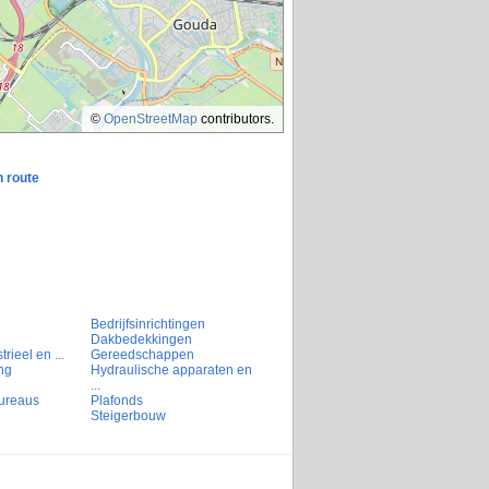
©
OpenStreetMap
contributors.
n route
Bedrijfsinrichtingen
Dakbedekkingen
rieel en ...
Gereedschappen
ng
Hydraulische apparaten en
...
ureaus
Plafonds
Steigerbouw