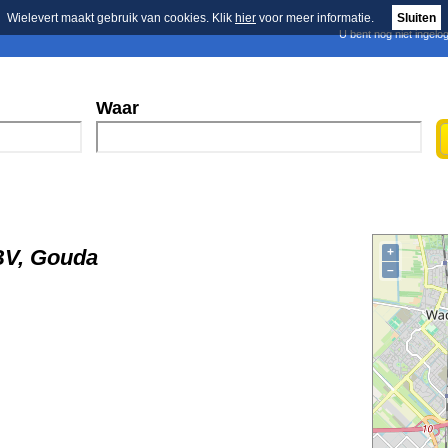
Wielevert maakt gebruik van cookies. Klik
hier
voor meer informatie.
Sluiten
U bent nog niet ingelo
E-mail nieuwsbrief
n
Blader in de merken
Persberichten
Waar
BV, Gouda
+
–