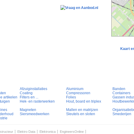
Kaart e
Afzuiginstallaties
Aluminium
Banden
sten
Coating
Compressoren
Containers
e artikelen
Filters en ...
Folies
Gassen indust
tuigen
Hek- en rasterwerken
Hout, board en triplex
Houtbewerki
hines
Magneten
Mallen en matrijzen
Organisatieb
nderhoud
Siersmeedwerken
Sleutels en sloten
Smederijen
strie
structeur
Elektro Data
Elektronica
EngineersOnline