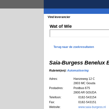
Vind leverancier
Blader in de rubrieke
Wat of Wie
Terug naar de zoekresultaten
Saia-Burgess Benelux 
Rubriek(en):
Automatisering
Adres:
Hanzeweg 12 C
2803 MC
Gouda
Postadres:
Postbus 675
2800 AR GOUDA
Telefoon:
0182-543154
Fax:
0182-543151
Website:
www.saia-burgess.nl