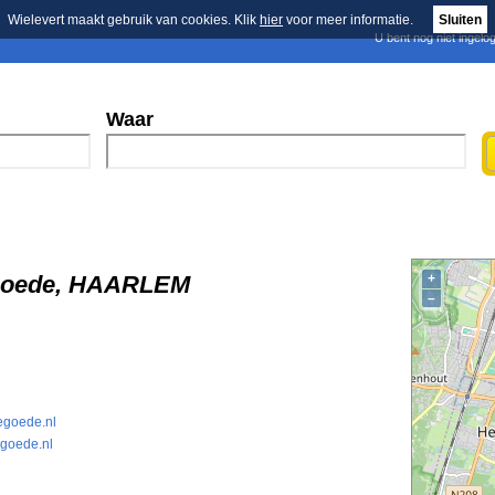
Wielevert maakt gebruik van cookies. Klik
hier
voor meer informatie.
Sluiten
U bent nog niet ingelo
E-mail nieuwsbrief
n
Blader in de merken
Persberichten
Waar
e Goede, HAARLEM
+
–
egoede.nl
egoede.nl