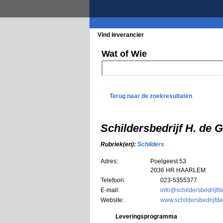
Vind leverancier
Blader in de rubrieke
Wat of Wie
Terug naar de zoekresultaten
Schildersbedrijf H. d
Rubriek(en):
Schilders
Adres:
Poelgeest 53
2036 HR
HAARLEM
Telefoon:
023-5355377
E-mail:
info@schildersbedrijfd
Website:
www.schildersbedrijfd
Leveringsprogramma