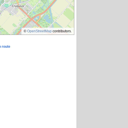
©
OpenStreetMap
contributors.
n route