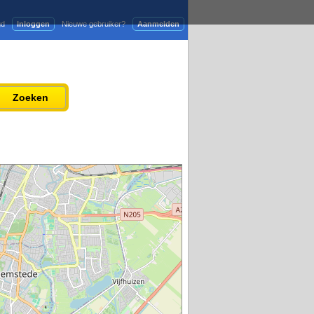
gd
Inloggen
Nieuwe gebruiker?
Aanmelden
Adverteren
Persbericht plaatsen
Zoeken