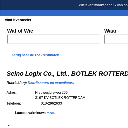
Wielevert maakt gebruik van co
Vind leverancier
Blader in de rubrieken
Blader in de merken
Wat of Wie
Waar
Terug naar de zoekresultaten
Seino Logix Co., Ltd., BOTLEK ROTTE
Rubriek(en):
Distributeurs en expediteurs
Adres:
Nieuwesluisweg 206
3197 KV
BOTLEK ROTTERDAM
Telefoon:
010-2962633
Laatste vaknieuws
meer...