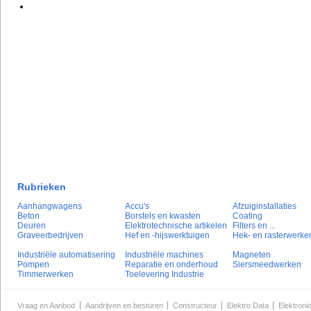
Rubrieken
Aanhangwagens
Accu's
Afzuiginstallaties
Beton
Borstels en kwasten
Coating
Deuren
Elektrotechnische artikelen
Filters en ...
Graveerbedrijven
Hef en -hijswerktuigen
Hek- en rasterwerke
Industriële automatisering
Industriële machines
Magneten
Pompen
Reparatie en onderhoud
Siersmeedwerken
Timmerwerken
Toelevering Industrie
Vraag en Aanbod
Aandrijven en besturen
Constructeur
Elektro Data
Elektroni