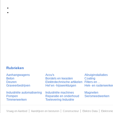
Rubrieken
Aanhangwagens
Accu's
Afzuiginstallaties
Beton
Borstels en kwasten
Coating
Deuren
Elektrotechnische artikelen
Filters en ...
Graveerbedrijven
Hef en -hijswerktuigen
Hek- en rasterwerke
Industriële automatisering
Industriële machines
Magneten
Pompen
Reparatie en onderhoud
Siersmeedwerken
Timmerwerken
Toelevering Industrie
Vraag en Aanbod
Aandrijven en besturen
Constructeur
Elektro Data
Elektroni