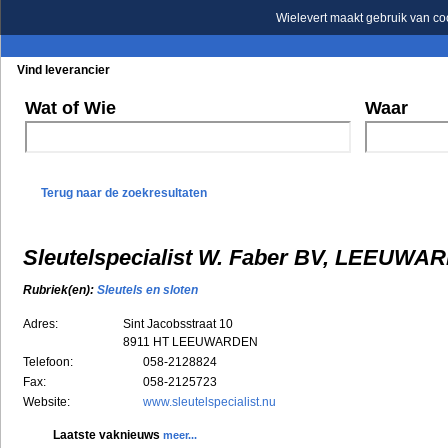
Wielevert maakt gebruik van co
Vind leverancier
Blader in de rubrieken
Blader in de merken
Wat of Wie
Waar
Terug naar de zoekresultaten
Sleutelspecialist W. Faber BV, LEEUWA
Rubriek(en):
Sleutels en sloten
Adres:
Sint Jacobsstraat 10
8911 HT
LEEUWARDEN
Telefoon:
058-2128824
Fax:
058-2125723
Website:
www.sleutelspecialist.nu
Laatste vaknieuws
meer...