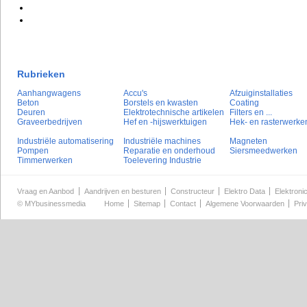
Rubrieken
Aanhangwagens
Accu's
Afzuiginstallaties
Beton
Borstels en kwasten
Coating
Deuren
Elektrotechnische artikelen
Filters en ...
Graveerbedrijven
Hef en -hijswerktuigen
Hek- en rasterwerke
Industriële automatisering
Industriële machines
Magneten
Pompen
Reparatie en onderhoud
Siersmeedwerken
Timmerwerken
Toelevering Industrie
Vraag en Aanbod
Aandrijven en besturen
Constructeur
Elektro Data
Elektroni
©
MYbusinessmedia
Home
Sitemap
Contact
Algemene Voorwaarden
Pri