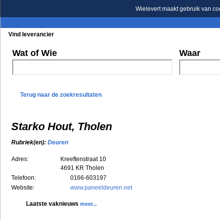
Wielevert maakt gebruik van co
Vind leverancier
Blader in de rubrieken
Blader in de merken
Wat of Wie
Waar
Terug naar de zoekresultaten
Starko Hout, Tholen
Rubriek(en):
Deuren
Adres:
Kreeftenstraat 10
4691 KR
Tholen
Telefoon:
0166-603197
Website:
www.paneeldeuren.net
Laatste vaknieuws
meer...