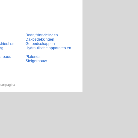
Bedrijfsinrichtingen
Dakbedekkingen
rieel en ...
Gereedschappen
ng
Hydraulische apparaten en
...
ureaus
Plafonds
Steigerbouw
tartpagina