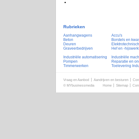
Rubrieken
Aanhangwagens
Accu's
Beton
Borstels en kwa
Deuren
Elektrotechnisch
Graveerbedrijven
Hef en -hijswerk
Industriële automatisering
Industriële mac
Pompen
Reparatie en o
Timmerwerken
Toelevering Indu
Vraag en Aanbod
Aandrijven en besturen
Con
©
MYbusinessmedia
Home
Sitemap
Con