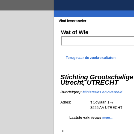
Vind leverancier
Blader in de rubrieke
Wat of Wie
Terug naar de zoekresultaten
Stichting Grootschalige
Utrecht, UTRECHT
Rubriek(en):
Ministeries en overheid
Adres:
't Goylaan 1 -7
3525 AA
UTRECHT
Laatste vaknieuws
meer...