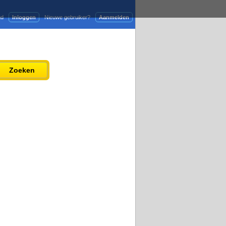
gd
Inloggen
Nieuwe gebruiker?
Aanmelden
Adverteren
Persbericht plaatsen
Zoeken