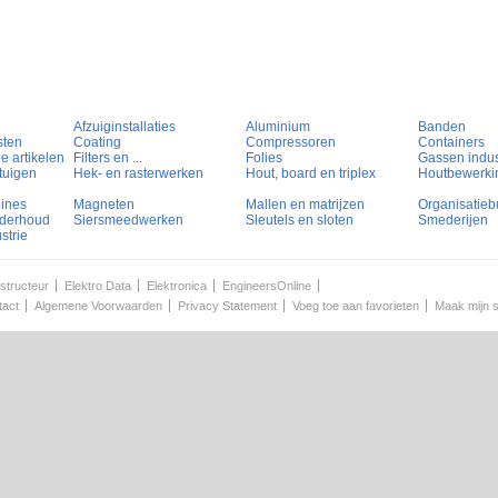
Afzuiginstallaties
Aluminium
Banden
sten
Coating
Compressoren
Containers
e artikelen
Filters en ...
Folies
Gassen indust
tuigen
Hek- en rasterwerken
Hout, board en triplex
Houtbewerki
hines
Magneten
Mallen en matrijzen
Organisatieb
nderhoud
Siersmeedwerken
Sleutels en sloten
Smederijen
strie
structeur
Elektro Data
Elektronica
EngineersOnline
tact
Algemene Voorwaarden
Privacy Statement
Voeg toe aan favorieten
Maak mijn s