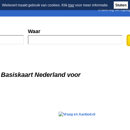
Wielevert maakt gebruik van cookies. Klik
hier
voor meer informatie.
Sluiten
U bent nog niet ingelo
E-mail nieuwsbrief
n
Blader in de merken
Persberichten
Waar
 Basiskaart Nederland voor