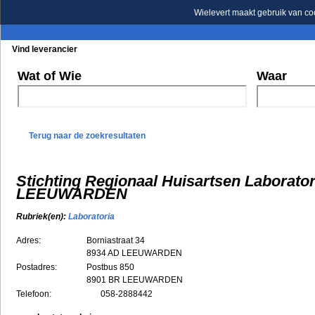
Wielevert maakt gebruik van co
Vind leverancier
Blader in de rubrieken
Blader in de merken
Wat of Wie
Waar
Terug naar de zoekresultaten
Stichting Regionaal Huisartsen Laborator
LEEUWARDEN
Rubriek(en):
Laboratoria
Adres:
Borniastraat 34
8934 AD
LEEUWARDEN
Postadres:
Postbus 850
8901 BR LEEUWARDEN
Telefoon:
058-2888442