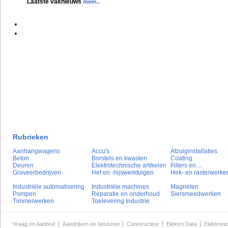
Laatste vaknieuws
meer...
Rubrieken
Aanhangwagens
Accu's
Afzuiginstallaties
Beton
Borstels en kwasten
Coating
Deuren
Elektrotechnische artikelen
Filters en ...
Graveerbedrijven
Hef en -hijswerktuigen
Hek- en rasterwerke
Industriële automatisering
Industriële machines
Magneten
Pompen
Reparatie en onderhoud
Siersmeedwerken
Timmerwerken
Toelevering Industrie
Vraag en Aanbod
Aandrijven en besturen
Constructeur
Elektro Data
Elektroni