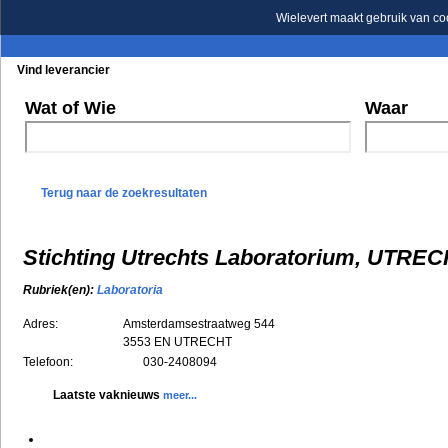
Wielevert maakt gebruik van co
Vind leverancier
Blader in de rubrieken
Blader in de merken
Wat of Wie
Waar
Terug naar de zoekresultaten
Stichting Utrechts Laboratorium, UTRE
Rubriek(en):
Laboratoria
Adres:
Amsterdamsestraatweg 544
3553 EN
UTRECHT
Telefoon:
030-2408094
Laatste vaknieuws
meer...