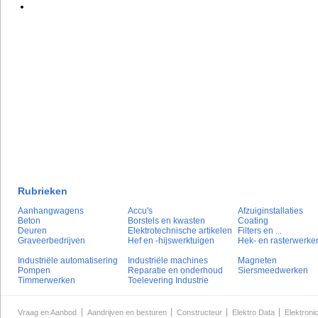
Rubrieken
Aanhangwagens
Accu's
Afzuiginstallaties
Beton
Borstels en kwasten
Coating
Deuren
Elektrotechnische artikelen
Filters en ...
Graveerbedrijven
Hef en -hijswerktuigen
Hek- en rasterwerke
Industriële automatisering
Industriële machines
Magneten
Pompen
Reparatie en onderhoud
Siersmeedwerken
Timmerwerken
Toelevering Industrie
Vraag en Aanbod
Aandrijven en besturen
Constructeur
Elektro Data
Elektroni