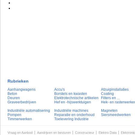
Rubrieken
Aanhangwagens
Accu's
Afzuiginstallaties
Beton
Borstels en kwasten
Coating
Deuren
Elektrotechnische artikelen
Filters en ...
Graveerbedrijven
Hef en -hijswerktuigen
Hek- en rasterwerke
Industriële automatisering
Industriële machines
Magneten
Pompen
Reparatie en onderhoud
Siersmeedwerken
Timmerwerken
Toelevering Industrie
Vraag en Aanbod
Aandrijven en besturen
Constructeur
Elektro Data
Elektroni