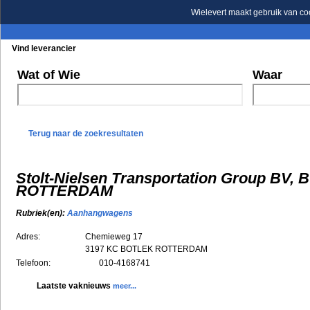
Wielevert maakt gebruik van co
Vind leverancier
Blader in de rubrieken
Blader in de merken
Wat of Wie
Waar
Terug naar de zoekresultaten
Stolt-Nielsen Transportation Group BV,
ROTTERDAM
Rubriek(en):
Aanhangwagens
Adres:
Chemieweg 17
3197 KC
BOTLEK ROTTERDAM
Telefoon:
010-4168741
Laatste vaknieuws
meer...