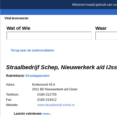
Wielevert maakt gebruik van co
Vind leverancier
Blader in de rubrieken
Blader in de merken
Wat of Wie
Waar
Terug naar de zoekresultaten
Straalbedrijf Schep, Nieuwerkerk a/d IJss
Rubriek(en):
Straalapparaten
Adres:
Kortenoord 45 A
2911 BD
Nieuwerkerk a/d IJssel
Telefoon:
0180-312755
Fax:
0180-319412
Website:
www.straalbedrijf-schep.nl
Laatste vaknieuws
meer...