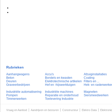
Rubrieken
Aanhangwagens
Accu's
Afzuiginstallaties
Beton
Borstels en kwasten
Coating
Deuren
Elektrotechnische artikelen
Filters en ...
Graveerbedrijven
Hef en -hijswerktuigen
Hek- en rasterwerke
Industriële automatisering
Industriële machines
Magneten
Pompen
Reparatie en onderhoud
Siersmeedwerken
Timmerwerken
Toelevering Industrie
Vraag en Aanbod
Aandrijven en besturen
Constructeur
Elektro Data
Elektroni