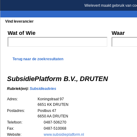
Wielevert maakt gebruik van co
Vind leverancier
Blader in de rubrieken
Blader in de merken
Wat of Wie
Waar
Terug naar de zoekresultaten
SubsidiePlatform B.V., DRUTEN
Rubriek(en):
Subsidieadvies
Adres:
Koningstraat 97
6651 KK
DRUTEN
Postadres:
Postbus 47
6650 AA DRUTEN
Telefoon:
0487-506270
Fax:
0487-510068
Website:
www.subsidieplatform.nl