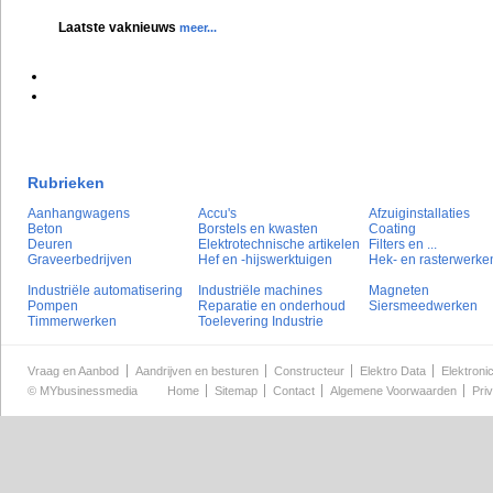
Laatste vaknieuws
meer...
Rubrieken
Aanhangwagens
Accu's
Afzuiginstallaties
Beton
Borstels en kwasten
Coating
Deuren
Elektrotechnische artikelen
Filters en ...
Graveerbedrijven
Hef en -hijswerktuigen
Hek- en rasterwerke
Industriële automatisering
Industriële machines
Magneten
Pompen
Reparatie en onderhoud
Siersmeedwerken
Timmerwerken
Toelevering Industrie
Vraag en Aanbod
Aandrijven en besturen
Constructeur
Elektro Data
Elektroni
©
MYbusinessmedia
Home
Sitemap
Contact
Algemene Voorwaarden
Pri