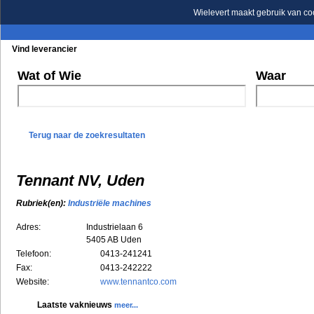
Wielevert maakt gebruik van co
Vind leverancier
Blader in de rubrieken
Blader in de merken
Wat of Wie
Waar
Terug naar de zoekresultaten
Tennant NV, Uden
Rubriek(en):
Industriële machines
Adres:
Industrielaan 6
5405 AB
Uden
Telefoon:
0413-241241
Fax:
0413-242222
Website:
www.tennantco.com
Laatste vaknieuws
meer...