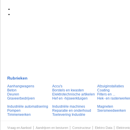
Rubrieken
Aanhangwagens
Accu's
Afzuiginstallaties
Beton
Borstels en kwasten
Coating
Deuren
Elektrotechnische artikelen
Filters en ...
Graveerbedrijven
Hef en -hijswerktuigen
Hek- en rasterwerke
Industriële automatisering
Industriële machines
Magneten
Pompen
Reparatie en onderhoud
Siersmeedwerken
Timmerwerken
Toelevering Industrie
Vraag en Aanbod
Aandrijven en besturen
Constructeur
Elektro Data
Elektroni