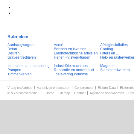
Rubrieken
Aanhangwagens
Accu's
Afzuiginstallaties
Beton
Borstels en kwasten
Coating
Deuren
Elektrotechnische artikelen
Filters en ...
Graveerbedrijven
Hef en -hijswerktuigen
Hek- en rasterwerke
Industriële automatisering
Industriële machines
Magneten
Pompen
Reparatie en onderhoud
Siersmeedwerken
Timmerwerken
Toelevering Industrie
Vraag en Aanbod
Aandrijven en besturen
Constructeur
Elektro Data
Elektroni
©
MYbusinessmedia
Home
Sitemap
Contact
Algemene Voorwaarden
Pri