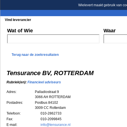
Wielevert maakt gebruik van co
Vind leverancier
Blader in de rubrieken
Blader in de merken
Wat of Wie
Waar
Terug naar de zoekresultaten
Tensurance BV, ROTTERDAM
Rubriek(en):
Financieel adviseurs
Adres:
Palladiostraat 9
3066 AH
ROTTERDAM
Postadres:
Postbus 84102
3009 CC Rotterdam
Telefoon:
010-2862733
Fax:
010-2099845
E-mail:
info@tensurance.nl