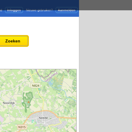
gd
Inloggen
Nieuwe gebruiker?
Aanmelden
Adverteren
Persbericht plaatsen
Zoeken