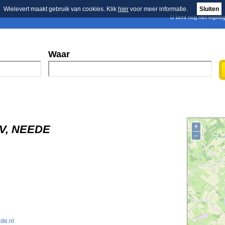
Wielevert maakt gebruik van cookies. Klik
hier
voor meer informatie.
Sluiten
U bent nog niet ingelo
E-mail nieuwsbrief
n
Blader in de merken
Persberichten
Waar
BV, NEEDE
+
–
de.nl