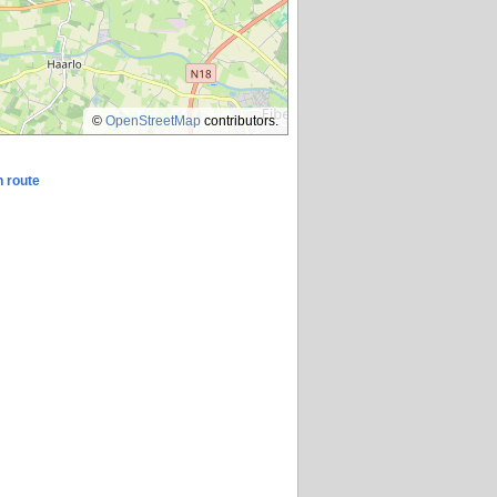
©
OpenStreetMap
contributors.
n route