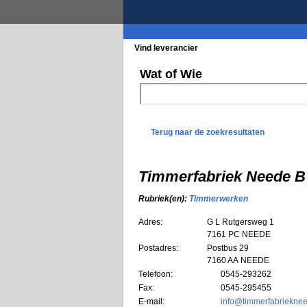
Vind leverancier
Blader in de rubrieke
Wat of Wie
Terug naar de zoekresultaten
Timmerfabriek Neede 
Rubriek(en):
Timmerwerken
Adres:
G L Rutgersweg 1
7161 PC
NEEDE
Postadres:
Postbus 29
7160 AA NEEDE
Telefoon:
0545-293262
Fax:
0545-295455
E-mail:
info@timmerfabrieknee