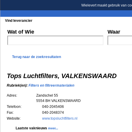
Wielevert maakt gebruik van co
Vind leverancier
Blader in de rubrieken
Blader in de merken
Wat of Wie
Waar
Terug naar de zoekresultaten
Tops Luchtfilters, VALKENSWAARD
Rubriek(en):
Filters en filtreermaterialen
Adres:
Zandschel 55
5554 BH
VALKENSWAARD
Telefoon:
040-2045406
Fax:
040-2048374
Website:
www.topsluchtfilters.nl
Laatste vaknieuws
meer...