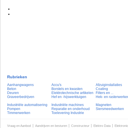
Rubrieken
Aanhangwagens
Accu's
Afzuiginstallaties
Beton
Borstels en kwasten
Coating
Deuren
Elektrotechnische artikelen
Filters en ...
Graveerbedrijven
Hef en -hijswerktuigen
Hek- en rasterwerke
Industriële automatisering
Industriële machines
Magneten
Pompen
Reparatie en onderhoud
Siersmeedwerken
Timmerwerken
Toelevering Industrie
Vraag en Aanbod
Aandrijven en besturen
Constructeur
Elektro Data
Elektroni