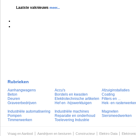
Laatste vaknieuws
meer...
Rubrieken
Aanhangwagens
Accu's
Afzuiginstallaties
Beton
Borstels en kwasten
Coating
Deuren
Elektrotechnische artikelen
Filters en ...
Graveerbedrijven
Hef en -hijswerktuigen
Hek- en rasterwerke
Industriële automatisering
Industriële machines
Magneten
Pompen
Reparatie en onderhoud
Siersmeedwerken
Timmerwerken
Toelevering Industrie
Vraag en Aanbod
Aandrijven en besturen
Constructeur
Elektro Data
Elektroni