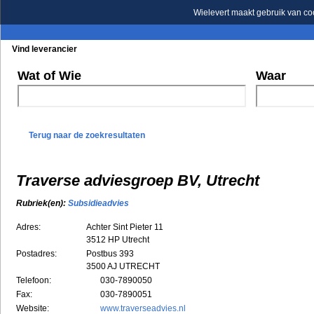
Wielevert maakt gebruik van co
Vind leverancier
Blader in de rubrieken
Blader in de merken
Wat of Wie
Waar
Terug naar de zoekresultaten
Traverse adviesgroep BV, Utrecht
Rubriek(en):
Subsidieadvies
Adres:
Achter Sint Pieter 11
3512 HP
Utrecht
Postadres:
Postbus 393
3500 AJ UTRECHT
Telefoon:
030-7890050
Fax:
030-7890051
Website:
www.traverseadvies.nl