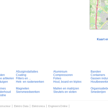
Kaart e
Afzuiginstallaties
Aluminium
Banden
sten
Coating
Compressoren
Containers
e artikelen
Filters en ...
Folies
Gassen indust
tuigen
Hek- en rasterwerken
Hout, board en triplex
Houtbewerki
hines
Magneten
Mallen en matrijzen
Organisatieb
nderhoud
Siersmeedwerken
Sleutels en sloten
Smederijen
strie
structeur
Elektro Data
Elektronica
EngineersOnline