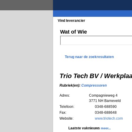
Vind leverancier
Blader in de rubrieke
Wat of Wie
Terug naar de zoekresultaten
Trio Tech BV / Werkplaa
Rubriek(en):
Compressoren
Adres:
Compagnieweg 4
3771 NH
Barneveld
Telefoon:
0348-688590
Fax:
0348-688648
Website:
www.triotech.com
Laatste vaknieuws
meer...