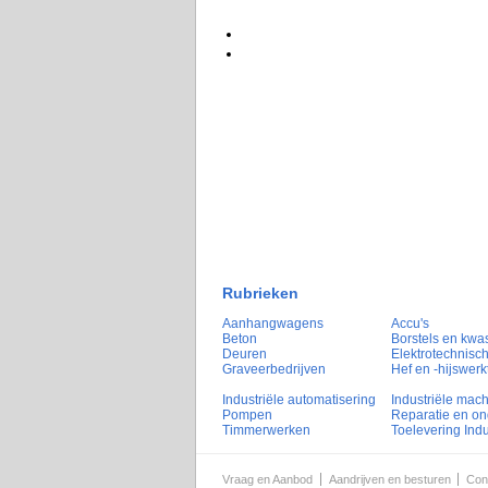
Rubrieken
Aanhangwagens
Accu's
Beton
Borstels en kwa
Deuren
Elektrotechnisch
Graveerbedrijven
Hef en -hijswerk
Industriële automatisering
Industriële mac
Pompen
Reparatie en o
Timmerwerken
Toelevering Indu
Vraag en Aanbod
Aandrijven en besturen
Con