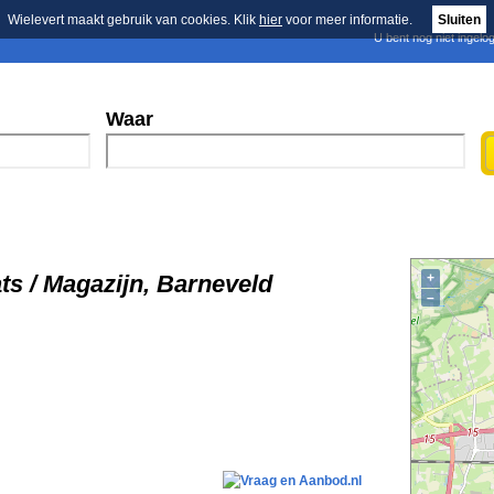
Wielevert maakt gebruik van cookies. Klik
hier
voor meer informatie.
Sluiten
U bent nog niet ingelo
E-mail nieuwsbrief
n
Blader in de merken
Persberichten
Waar
ts / Magazijn, Barneveld
+
–