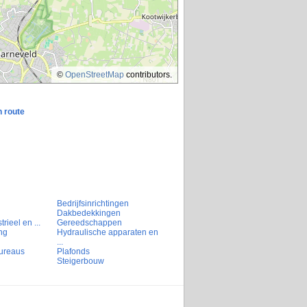
©
OpenStreetMap
contributors.
n route
Bedrijfsinrichtingen
Dakbedekkingen
rieel en ...
Gereedschappen
ng
Hydraulische apparaten en
...
ureaus
Plafonds
Steigerbouw