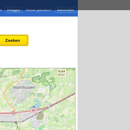
gd
Inloggen
Nieuwe gebruiker?
Aanmelden
Adverteren
Persbericht plaatsen
Zoeken