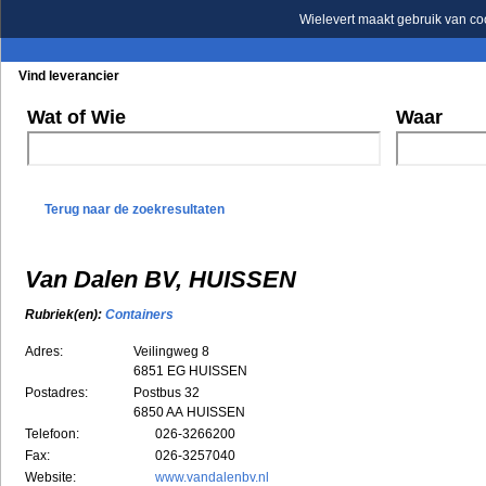
Wielevert maakt gebruik van co
Vind leverancier
Blader in de rubrieken
Blader in de merken
Wat of Wie
Waar
Terug naar de zoekresultaten
Van Dalen BV, HUISSEN
Rubriek(en):
Containers
Adres:
Veilingweg 8
6851 EG
HUISSEN
Postadres:
Postbus 32
6850 AA HUISSEN
Telefoon:
026-3266200
Fax:
026-3257040
Website:
www.vandalenbv.nl