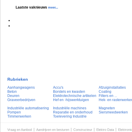
Laatste vaknieuws
meer...
Rubrieken
Aanhangwagens
Accu's
Afzuiginstallaties
Beton
Borstels en kwasten
Coating
Deuren
Elektrotechnische artikelen
Filters en ...
Graveerbedrijven
Hef en -hijswerktuigen
Hek- en rasterwerke
Industriële automatisering
Industriële machines
Magneten
Pompen
Reparatie en onderhoud
Siersmeedwerken
Timmerwerken
Toelevering Industrie
Vraag en Aanbod
Aandrijven en besturen
Constructeur
Elektro Data
Elektroni