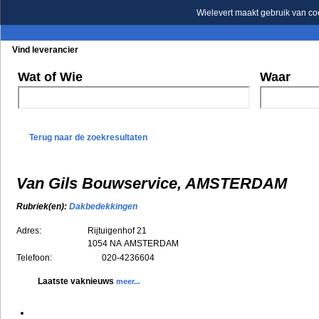
Wielevert maakt gebruik van co
Vind leverancier
Blader in de rubrieken
Blader in de merken
Wat of Wie
Waar
Terug naar de zoekresultaten
Van Gils Bouwservice, AMSTERDAM
Rubriek(en):
Dakbedekkingen
Adres:
Rijtuigenhof 21
1054 NA
AMSTERDAM
Telefoon:
020-4236604
Laatste vaknieuws
meer...