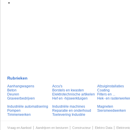
Rubrieken
Aanhangwagens
Accu's
Afzuiginstallaties
Beton
Borstels en kwasten
Coating
Deuren
Elektrotechnische artikelen
Filters en ...
Graveerbedrijven
Hef en -hijswerktuigen
Hek- en rasterwerke
Industriële automatisering
Industriële machines
Magneten
Pompen
Reparatie en onderhoud
Siersmeedwerken
Timmerwerken
Toelevering Industrie
Vraag en Aanbod
Aandrijven en besturen
Constructeur
Elektro Data
Elektroni