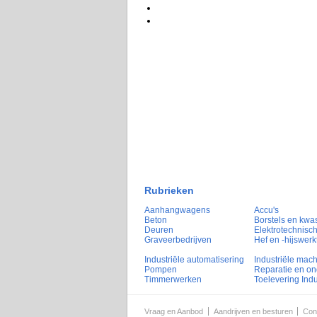
Rubrieken
Aanhangwagens
Accu's
Beton
Borstels en kwa
Deuren
Elektrotechnisch
Graveerbedrijven
Hef en -hijswerk
Industriële automatisering
Industriële mac
Pompen
Reparatie en o
Timmerwerken
Toelevering Indu
Vraag en Aanbod
Aandrijven en besturen
Con