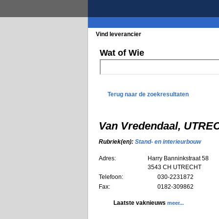
Vind leverancier
Blader in de rubrieke
Wat of Wie
Terug naar de zoekresultaten
Van Vredendaal, UTRE
Rubriek(en):
Stand- en interieurbouw
Adres:
Harry Banninkstraat 58
3543 CH
UTRECHT
Telefoon:
030-2231872
Fax:
0182-309862
Laatste vaknieuws
meer...