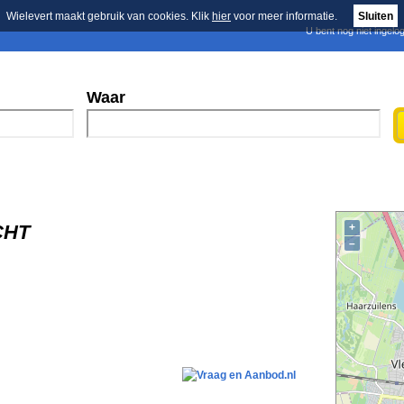
Wielevert maakt gebruik van cookies. Klik
hier
voor meer informatie.
Sluiten
U bent nog niet ingelo
E-mail nieuwsbrief
n
Blader in de merken
Persberichten
Waar
CHT
+
–