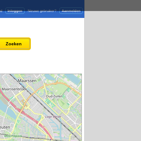
gd
Inloggen
Nieuwe gebruiker?
Aanmelden
Adverteren
Persbericht plaatsen
Zoeken