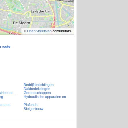
©
OpenStreetMap
contributors.
n route
Bedrijfsinrichtingen
Dakbedekkingen
rieel en ...
Gereedschappen
ng
Hydraulische apparaten en
...
ureaus
Plafonds
Steigerbouw