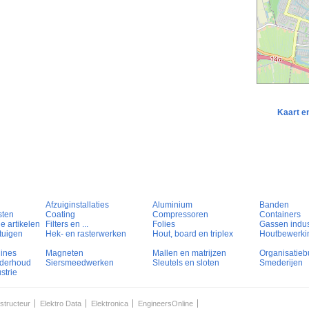
Kaart e
Afzuiginstallaties
Aluminium
Banden
sten
Coating
Compressoren
Containers
e artikelen
Filters en ...
Folies
Gassen indust
tuigen
Hek- en rasterwerken
Hout, board en triplex
Houtbewerki
hines
Magneten
Mallen en matrijzen
Organisatieb
nderhoud
Siersmeedwerken
Sleutels en sloten
Smederijen
strie
structeur
Elektro Data
Elektronica
EngineersOnline