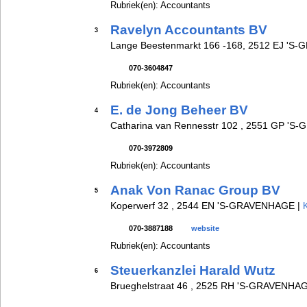
Rubriek(en): Accountants
Ravelyn Accountants BV
3
Lange Beestenmarkt 166 -168, 2512 EJ '
070-3604847
Rubriek(en): Accountants
E. de Jong Beheer BV
4
Catharina van Rennesstr 102 , 2551 GP '
070-3972809
Rubriek(en): Accountants
Anak Von Ranac Group BV
5
Koperwerf 32 , 2544 EN 'S-GRAVENHAGE |
K
070-3887188
website
Rubriek(en): Accountants
Steuerkanzlei Harald Wutz
6
Brueghelstraat 46 , 2525 RH 'S-GRAVENHA