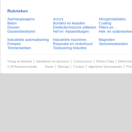
Rubrieken
Aanhangwagens
Accu's
Afzuiginstallaties
Beton
Borstels en kwasten
Coating
Deuren
Elektrotechnische artikelen
Filters en ...
Graveerbedrijven
Hef en -hijswerktuigen
Hek- en rasterwerke
Industriële automatisering
Industriële machines
Magneten
Pompen
Reparatie en onderhoud
Siersmeedwerken
Timmerwerken
Toelevering Industrie
Vraag en Aanbod
Aandrijven en besturen
Constructeur
Elektro Data
Elektroni
©
MYbusinessmedia
Home
Sitemap
Contact
Algemene Voorwaarden
Pri