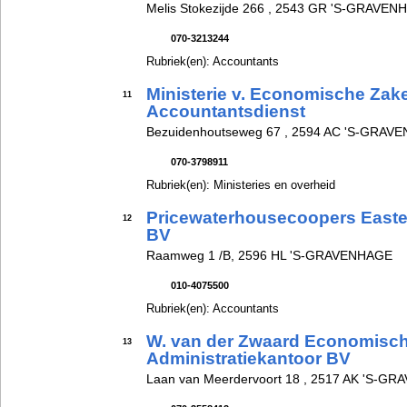
Melis Stokezijde 266 , 2543 GR 'S-GRAVEN
070-3213244
Rubriek(en): Accountants
Ministerie v. Economische Zak
11
Accountantsdienst
Bezuidenhoutseweg 67 , 2594 AC 'S-GRAV
070-3798911
Rubriek(en): Ministeries en overheid
Pricewaterhousecoopers Easte
12
BV
Raamweg 1 /B, 2596 HL 'S-GRAVENHAGE
010-4075500
Rubriek(en): Accountants
W. van der Zwaard Economisch
13
Administratiekantoor BV
Laan van Meerdervoort 18 , 2517 AK 'S-G