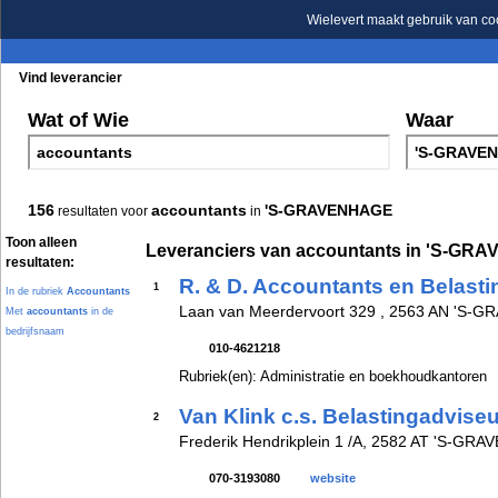
Wielevert maakt gebruik van co
Vind leverancier
Blader in de rubrieken
Blader in de merken
Wat of Wie
Waar
156
accountants
'S-GRAVENHAGE
resultaten voor
in
Toon alleen
Leveranciers van accountants in 'S-G
resultaten:
R. & D. Accountants en Belast
1
In de rubriek
Accountants
Laan van Meerdervoort 329 , 2563 AN 'S-
Met
accountants
in de
bedrijfsnaam
010-4621218
Rubriek(en): Administratie en boekhoudkantoren
Van Klink c.s. Belastingadvise
2
Frederik Hendrikplein 1 /A, 2582 AT 'S-GR
070-3193080
website