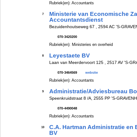
Rubriek(en): Accountants
Ministerie van Economische Z
7
Accountantsdienst
Bezuidenhoutseweg 67 , 2594 AC 'S-GRAV
070-3420200
Rubriek(en): Ministeries en overheid
Leyestaete BV
8
Laan van Meerdervoort 125 , 2517 AV 'S-
070-3464569
website
Rubriek(en): Accountants
Administratie/Adviesbureau B
9
Speenkruidstraat 8 /A, 2555 PP 'S-GRAVE
070-4490048
Rubriek(en): Accountants
C.A. Hartman Administratie en 
10
BV