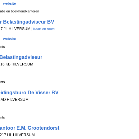
website
ratie en boekhoudkantoren
r Belastingadviseur BV
217 JL HILVERSUM |
Kaart en route
website
ants
Belastingadviseur
1216 KB HILVERSUM
ants
eidingsburo De Visser BV
23 AD HILVERSUM
ants
ntoor E.M. Grootendorst
, 1217 HL HILVERSUM