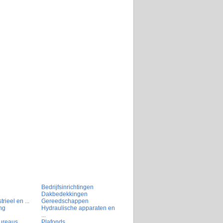
Bedrijfsinrichtingen
Dakbedekkingen
rieel en ...
Gereedschappen
ng
Hydraulische apparaten en
...
ureaus
Plafonds