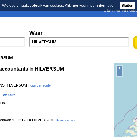
Wielevert maakt gebruik van cookies. Klik
hier
voor meer informatie.
Sluiten
U bent nog niet ingelo
E-mail nieuwsbrief
n
Blader in de merken
Persberichten
Waar
ERSUM
+
 accountants in HILVERSUM
–
3 NS HILVERSUM |
Kaart en route
website
ants
oklaan 9 , 1217 LX HILVERSUM |
Kaart en route