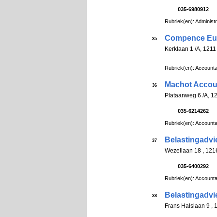
035-6980912
Rubriek(en): Administ
Compence Eu
35
Kerklaan 1 /A, 12
Rubriek(en): Account
Machot Accou
36
Plataanweg 6 /A, 
035-6214262
Rubriek(en): Account
Belastingadvi
37
Wezellaan 18 , 1
035-6400292
Rubriek(en): Account
Belastingadvi
38
Frans Halslaan 9 