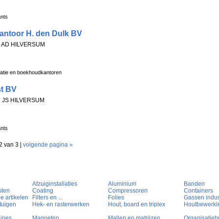
ants
antoor H. den Dulk BV
23 AD HILVERSUM
ratie en boekhoudkantoren
st BV
17 JS HILVERSUM
ants
2 van 3 |
volgende pagina »
Afzuiginstallaties
Aluminium
Banden
sten
Coating
Compressoren
Containers
e artikelen
Filters en ...
Folies
Gassen indust
tuigen
Hek- en rasterwerken
Hout, board en triplex
Houtbewerki
hines
Magneten
Mallen en matrijzen
Organisatieb