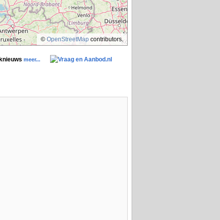
©
OpenStreetMap
contributors.
aknieuws
meer...