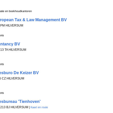
ratie en boekhoudkantoren
ropean Tax & Law Management BV
11 PM HILVERSUM
ants
ntancy BV
1213 TA HILVERSUM
ants
esburo De Keizer BV
216 CZ HILVERSUM
ants
esbureau 'Tienhoven'
, 1213 BJ HILVERSUM |
Kaart en route