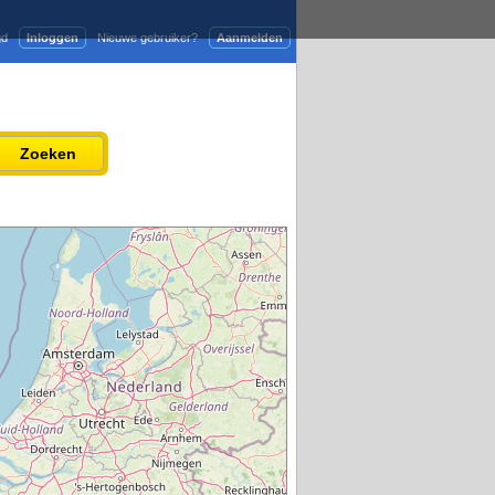
gd
Inloggen
Nieuwe gebruiker?
Aanmelden
Adverteren
Persbericht plaatsen
Zoeken