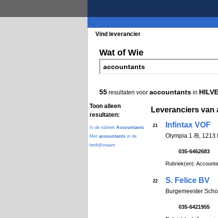
Vind leverancier
Blader in de rubrieke
Wat of Wie
55
accountants
HILV
resultaten voor
in
Toon alleen
Leveranciers van
resultaten:
Infintax VOF
21
In de rubriek
Accountants
Olympia 1 /B, 121
Met
accountants
in de
bedrijfsnaam
035-6462683
Rubriek(en): Account
S. Felice BV
22
Burgemeester Scho
035-6421955