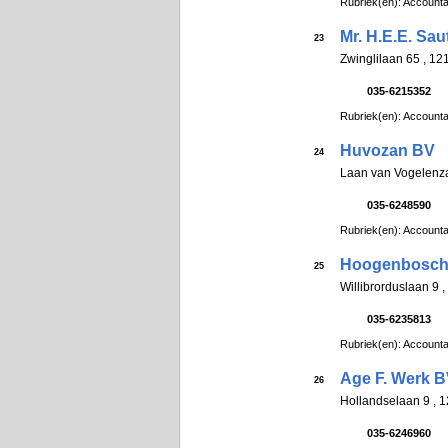
Rubriek(en): Account
Mr. H.E.E. Sau
23
Zwinglilaan 65 , 
035-6215352
Rubriek(en): Account
Huvozan BV
24
Laan van Vogelenz
035-6248590
Rubriek(en): Account
Hoogenbosch
25
Willibrorduslaan 
035-6235813
Rubriek(en): Account
Age F. Werk 
26
Hollandselaan 9 ,
035-6246960