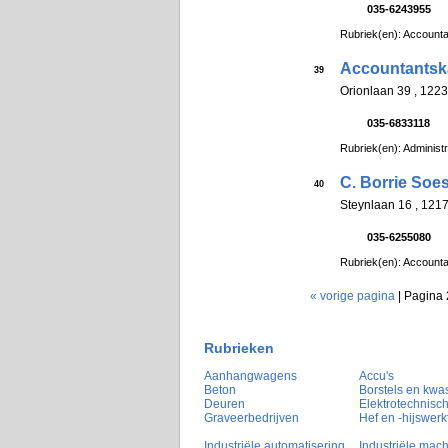
035-6243955
Rubriek(en): Account
Accountantsk
39
Orionlaan 39 , 12
035-6833118
Rubriek(en): Administ
C. Borrie Soe
40
Steynlaan 16 , 12
035-6255080
Rubriek(en): Account
« vorige pagina
| Pagina 
Rubrieken
Aanhangwagens
Accu's
Beton
Borstels en kwa
Deuren
Elektrotechnisch
Graveerbedrijven
Hef en -hijswerk
Industriële automatisering
Industriële mac