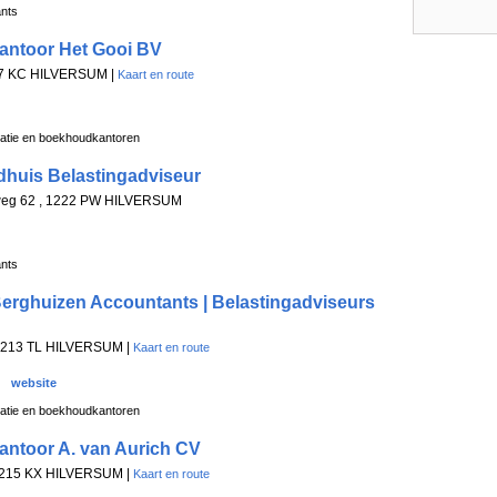
ants
antoor Het Gooi BV
17 KC HILVERSUM |
Kaart en route
ratie en boekhoudkantoren
ldhuis Belastingadviseur
weg 62 , 1222 PW HILVERSUM
ants
rghuizen Accountants | Belastingadviseurs
 1213 TL HILVERSUM |
Kaart en route
website
ratie en boekhoudkantoren
ntoor A. van Aurich CV
, 1215 KX HILVERSUM |
Kaart en route