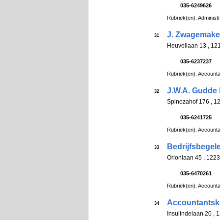
035-6249626
Rubriek(en): Administ
J. Zwagemake
31
Heuvellaan 13 , 1
035-6237237
Rubriek(en): Account
J.W.A. Gudde 
32
Spinozahof 176 , 
035-6241725
Rubriek(en): Account
Bedrijfsbegel
33
Orionlaan 45 , 12
035-6470261
Rubriek(en): Account
Accountantska
34
Insulindelaan 20 