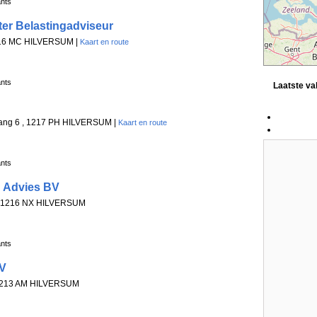
ants
ter Belastingadviseur
1216 MC HILVERSUM |
Kaart en route
ants
Laatste v
ang 6 , 1217 PH HILVERSUM |
Kaart en route
ants
 Advies BV
9 , 1216 NX HILVERSUM
ants
BV
 1213 AM HILVERSUM