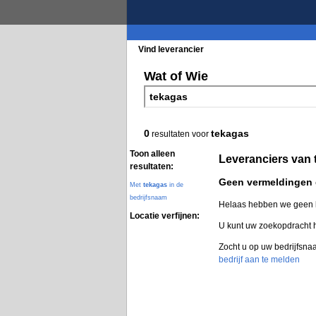
Vind leverancier
Blader in de rubrieke
Wat of Wie
0
tekagas
resultaten voor
Toon alleen
Leveranciers van
resultaten:
Geen vermeldingen
Met
tekagas
in de
bedrijfsnaam
Helaas hebben we geen l
Locatie verfijnen:
U kunt uw zoekopdracht
Zocht u op uw bedrijfsna
bedrijf aan te melden