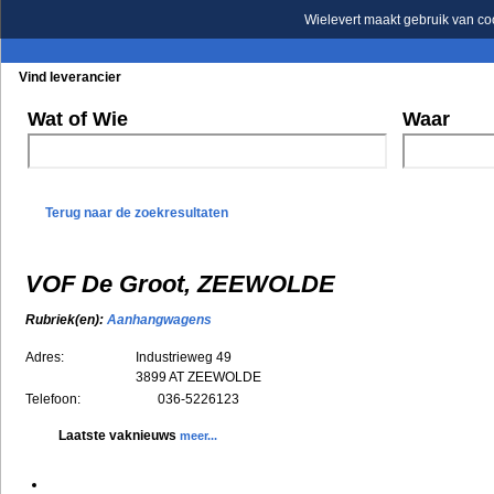
Wielevert maakt gebruik van co
Vind leverancier
Blader in de rubrieken
Blader in de merken
Wat of Wie
Waar
Terug naar de zoekresultaten
VOF De Groot, ZEEWOLDE
Rubriek(en):
Aanhangwagens
Adres:
Industrieweg 49
3899 AT
ZEEWOLDE
Telefoon:
036-5226123
Laatste vaknieuws
meer...