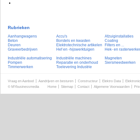
Rubrieken
Aanhangwagens
Accu's
Afzuiginstallaties
Beton
Borstels en kwasten
Coating
Deuren
Elektrotechnische artikelen
Filters en ...
Graveerbedrijven
Hef en -hijswerktuigen
Hek- en rasterwerke
Industriële automatisering
Industriële machines
Magneten
Pompen
Reparatie en onderhoud
Siersmeedwerken
Timmerwerken
Toelevering Industrie
Vraag en Aanbod
Aandrijven en besturen
Constructeur
Elektro Data
Elektroni
©
MYbusinessmedia
Home
Sitemap
Contact
Algemene Voorwaarden
Pri