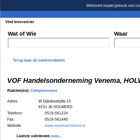
Wielevert maakt gebruik van co
Vind leverancier
Blader in de rubrieken
Blader in de merken
Wat of Wie
Waar
Terug naar de zoekresultaten
VOF Handelsonderneming Venema, HO
Rubriek(en):
Compressoren
Adres:
W Dijkstrastrjitte 15
9151 JK
HOLWERD
Telefoon:
0519-561224
Fax:
0519-561440
Website:
www.venemaholwerd.nl
Laatste vaknieuws
meer...