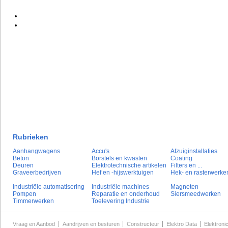
Rubrieken
Aanhangwagens
Accu's
Afzuiginstallaties
Beton
Borstels en kwasten
Coating
Deuren
Elektrotechnische artikelen
Filters en ...
Graveerbedrijven
Hef en -hijswerktuigen
Hek- en rasterwerke
Industriële automatisering
Industriële machines
Magneten
Pompen
Reparatie en onderhoud
Siersmeedwerken
Timmerwerken
Toelevering Industrie
Vraag en Aanbod
Aandrijven en besturen
Constructeur
Elektro Data
Elektroni