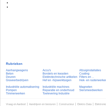
Rubrieken
Aanhangwagens
Accu's
Afzuiginstallaties
Beton
Borstels en kwasten
Coating
Deuren
Elektrotechnische artikelen
Filters en ...
Graveerbedrijven
Hef en -hijswerktuigen
Hek- en rasterwerke
Industriële automatisering
Industriële machines
Magneten
Pompen
Reparatie en onderhoud
Siersmeedwerken
Timmerwerken
Toelevering Industrie
Vraag en Aanbod
Aandrijven en besturen
Constructeur
Elektro Data
Elektroni