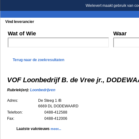
Wielevert maakt gebruik van co
Vind leverancier
Blader in de rubrieken
Blader in de merken
Wat of Wie
Waar
Terug naar de zoekresultaten
VOF Loonbedrijf B. de Vree jr., DODEW
Rubriek(en):
Loonbedrijven
Adres:
De Steeg 1 /B
6669 DL
DODEWAARD
Telefoon:
0488-412588
Fax:
0488-412006
Laatste vaknieuws
meer...